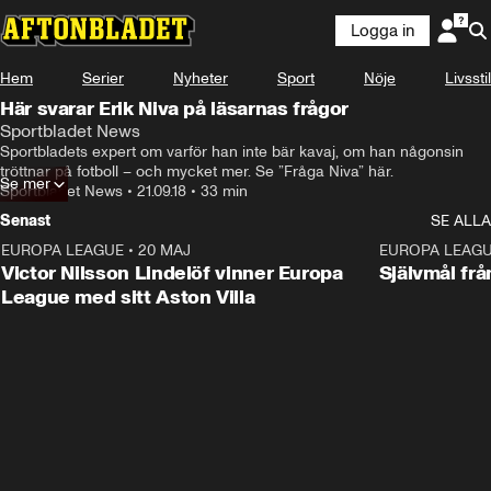
Logga in
Hem
Serier
Nyheter
Sport
Nöje
Livsstil
Här svarar Erik Niva på läsarnas frågor
Sportbladet News
Sportbladets expert om varför han inte bär kavaj, om han någonsin 
tröttnar på fotboll – och mycket mer. Se ”Fråga Niva” här.
Se mer
Sportbladet News
•
21.09.18
•
33 min
Senast
SE ALLA
EUROPA LEAGUE
•
20 MAJ
1:32
EUROPA LEAG
Victor Nilsson Lindelöf vinner Europa
Självmål frå
League med sitt Aston Villa