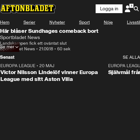
Logga in
Hem
Serier
Nyheter
Sport
Nöje
Livsstil
Här blåser Sundhages comeback bort
Sportbladet News
Landskampen fick ett oväntat slut
Se mer
Sportbladet News
•
21.09.18
•
60 sek
Senast
SE ALLA
EUROPA LEAGUE
•
20 MAJ
1:32
EUROPA LEAG
Victor Nilsson Lindelöf vinner Europa
Självmål frå
League med sitt Aston Villa