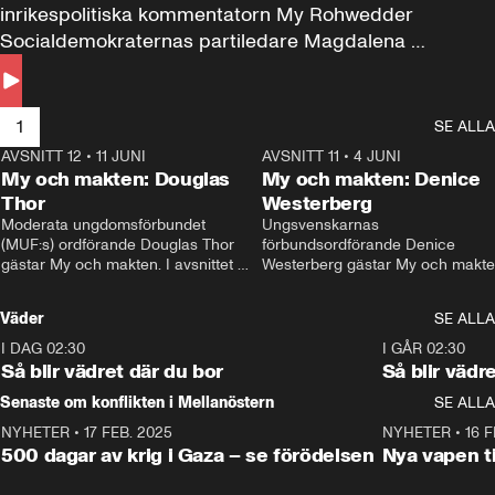
inrikespolitiska kommentatorn My Rohwedder 
Socialdemokraternas partiledare Magdalena 
Andersson till svars.
1
SE ALLA
AVSNITT 12
•
11 JUNI
26:27
AVSNITT 11
•
4 JUNI
2
My och makten: Douglas
My och makten: Denice
Thor
Westerberg
Moderata ungdomsförbundet 
Ungsvenskarnas 
(MUF:s) ordförande Douglas Thor 
förbundsordförande Denice 
gästar My och makten. I avsnittet 
Westerberg gästar My och makten.
diskuteras tonårsutvisningarna och 
avsnittet diskuteras migrationsfrå
hur Moderaterna ska locka väljare till 
och hur SD ska locka kvinnliga 
Väder
SE ALLA
valet i höst. 
väljare. 
I DAG 02:30
1:06
I GÅR 02:30
Så blir vädret där du bor
Så blir vädr
Senaste om konflikten i Mellanöstern
SE ALLA
NYHETER
•
17 FEB. 2025
0:45
NYHETER
•
16 F
500 dagar av krig i Gaza – se förödelsen
Nya vapen ti