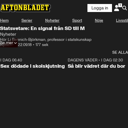
Logga in
Hem
Serier
Nyheter
Sport
Nöje
Livsstil
Statsvetare: En signal från SD till M
Nyheter
Hör Li Bennich-Björkman, professor i statskunskap
Se mer
Nyheter
•
22.09.18
•
177 sek
SE ALLA
I DAG 06:40
0:35
DAGENS VÄDER
•
I DAG 02:30
Sex dödade i skolskjutning
Så blir vädret där du bor