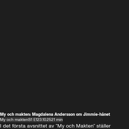
My och makten: Magdalena Andersson om Jimmie-hånet
My och makten
S1 E1
23.10.25
21 min
I det första avsnittet av ”My och Makten” ställer 