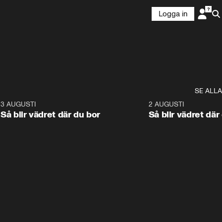
Logga in
SE ALLA
6
3 AUGUSTI
1:06
2 AUGUSTI
Så blir vädret där du bor
Så blir vädret där