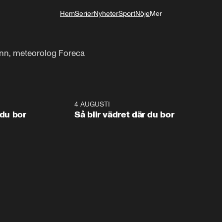
Hem
Serier
Nyheter
Sport
Nöje
Mer
Livsstil
nn, meteorolog Foreca
1:06
4 AUGUSTI
1:0
 du bor
Så blir vädret där du bor