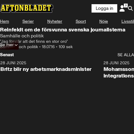
Logga in
Hem
Serier
Nyheter
Sport
Nöje
Livsstil
Reinfeldt om de försvunna svenska journalisterna
Samhälle och politik
"Jag förstår att det finns en stor oro"
Se mer
Samhälle och politik
•
18.07.16
•
109 sek
Senast
SE ALLA
28 JUNI 2025
1:48
28 JUNI 2025
Britz blir ny arbetsmarknadsminister
Mohamsson b
integration