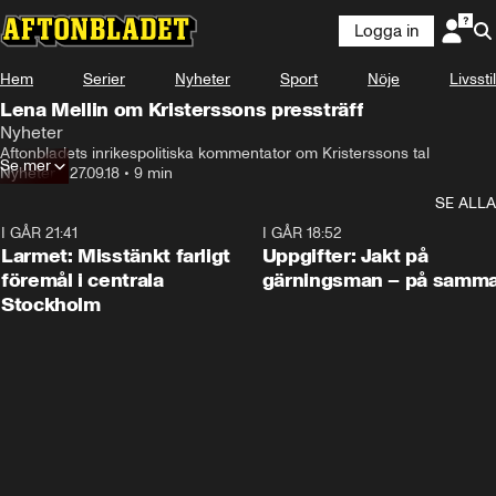
Logga in
Hem
Serier
Nyheter
Sport
Nöje
Livsstil
Lena Mellin om Kristerssons pressträff
Nyheter
Aftonbladets inrikespolitiska kommentator om Kristerssons tal
Se mer
Nyheter
•
27.09.18
•
9 min
SE ALLA
I GÅR 21:41
0:35
I GÅR 18:52
Larmet: Misstänkt farligt
Uppgifter: Jakt på
föremål i centrala
gärningsman – på samma
Stockholm