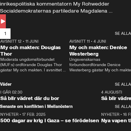
inrikespolitiska kommentatorn My Rohwedder 
Socialdemokraternas partiledare Magdalena 
Andersson till svars.
1
SE ALLA
AVSNITT 12
•
11 JUNI
26:27
AVSNITT 11
•
4 JUNI
2
My och makten: Douglas
My och makten: Denice
Thor
Westerberg
Moderata ungdomsförbundet 
Ungsvenskarnas 
(MUF:s) ordförande Douglas Thor 
förbundsordförande Denice 
gästar My och makten. I avsnittet 
Westerberg gästar My och makten.
diskuteras tonårsutvisningarna och 
avsnittet diskuteras migrationsfrå
hur Moderaterna ska locka väljare till 
och hur SD ska locka kvinnliga 
Väder
SE ALLA
valet i höst. 
väljare. 
I GÅR 02:30
1:06
4 AUGUSTI
Så blir vädret där du bor
Så blir vädr
Senaste om konflikten i Mellanöstern
SE ALLA
NYHETER
•
17 FEB. 2025
0:45
NYHETER
•
16 F
500 dagar av krig i Gaza – se förödelsen
Nya vapen ti