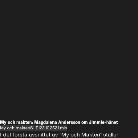
My och makten: Magdalena Andersson om Jimmie-hånet
My och makten
S1 E1
23.10.25
21 min
I det första avsnittet av ”My och Makten” ställer 