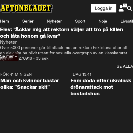
Logga in
Hem
Serier
Nyheter
Sport
Nöje
Livsstil
Elev: ”Äcklar mig att rektorn väljer att tro på killen
och låta honom gå kvar”
Nyheter
Över 5000 personer går till attack mot en rektor i Eskilstuna efter att 
en elev ska ha blivit utsatt för sexuella övergrepp av en klasskamrat.
Se mer
Nyheter
•
27.09.18
•
33 sek
SE ALLA
FÖR 41 MIN SEN
1:11
I DAG 13:41
Män och kvinnor bastar
Fem döda efter ukrainsk
olika: "Snackar skit"
drönarattack mot
bostadshus