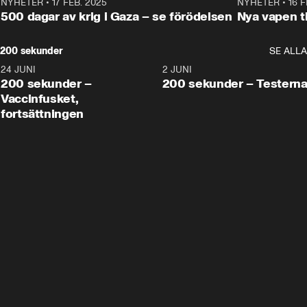
NYHETER
•
17 FEB. 2025
0:45
NYHETER
•
16 F
500 dagar av krig i Gaza – se förödelsen
Nya vapen ti
200 sekunder
SE ALLA
24 JUNI
5:00
2 JUNI
200 sekunder –
200 sekunder – Testern
Vaccinfusket,
fortsättningen