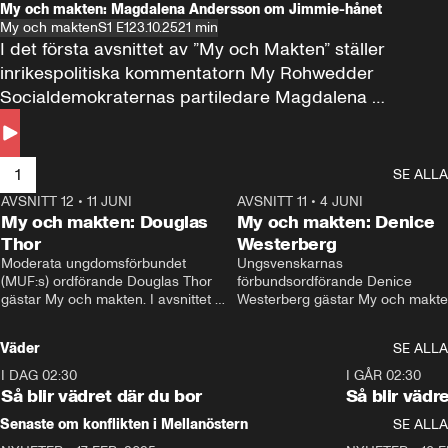
My och makten: Magdalena Andersson om Jimmie-hånet
My och makten
S1 E1
23.10.25
21 min
I det första avsnittet av ”My och Makten” ställer 
inrikespolitiska kommentatorn My Rohwedder 
Socialdemokraternas partiledare Magdalena 
Andersson till svars.
1
SE ALLA
AVSNITT 12
•
11 JUNI
26:27
AVSNITT 11
•
4 JUNI
2
My och makten: Douglas
My och makten: Denice
Thor
Westerberg
Moderata ungdomsförbundet 
Ungsvenskarnas 
(MUF:s) ordförande Douglas Thor 
förbundsordförande Denice 
gästar My och makten. I avsnittet 
Westerberg gästar My och makten.
diskuteras tonårsutvisningarna och 
avsnittet diskuteras migrationsfrå
hur Moderaterna ska locka väljare till 
och hur SD ska locka kvinnliga 
Väder
SE ALLA
valet i höst. 
väljare. 
I DAG 02:30
1:06
I GÅR 02:30
Så blir vädret där du bor
Så blir vädr
Senaste om konflikten i Mellanöstern
SE ALLA