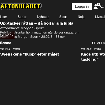
Logga in
Hem
Serier
Nyheter
Sport
Nöje
Livsstil
Upptäcker råttan – då börjar alla jubla
Aftonbladet Morgon Sport
Publiken struntar helt i matchen när de ser gnagaren
Se mer
Aftonbladet Morgon Sport
•
28.09.18
•
33 sek
Senast
SE ALLA
20 DEC. 2019
0:44
20 DEC. 2019
Svenskens "kupp" efter målet
Kaos utbryte
tackling”