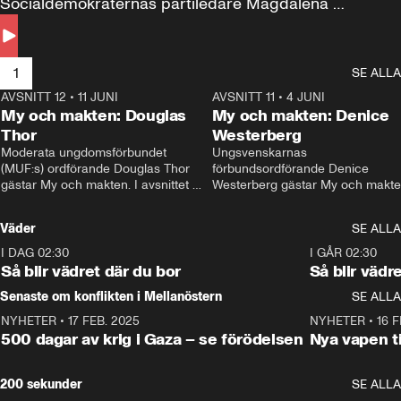
Socialdemokraternas partiledare Magdalena 
Andersson till svars.
1
SE ALLA
AVSNITT 12
•
11 JUNI
26:27
AVSNITT 11
•
4 JUNI
2
My och makten: Douglas
My och makten: Denice
Thor
Westerberg
Moderata ungdomsförbundet 
Ungsvenskarnas 
(MUF:s) ordförande Douglas Thor 
förbundsordförande Denice 
gästar My och makten. I avsnittet 
Westerberg gästar My och makten.
diskuteras tonårsutvisningarna och 
avsnittet diskuteras migrationsfrå
hur Moderaterna ska locka väljare till 
och hur SD ska locka kvinnliga 
Väder
SE ALLA
valet i höst. 
väljare. 
I DAG 02:30
1:06
I GÅR 02:30
Så blir vädret där du bor
Så blir vädr
Senaste om konflikten i Mellanöstern
SE ALLA
NYHETER
•
17 FEB. 2025
0:45
NYHETER
•
16 F
500 dagar av krig i Gaza – se förödelsen
Nya vapen ti
200 sekunder
SE ALLA