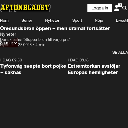
Logga in
Hem
Serier
Nyheter
Sport
Nöje
Livsstil
Öresundsbron öppen – men dramat fortsätter
Nyheter
Dansk polis: ”Stoppa bilen till varje pris”
Se mer
Nyheter
•
28.09.18
•
4 min
SE ALLA
I DAG 09:50
0:53
I DAG 08:18
Tyfonvåg svepte bort pojke
Extremtorkan avslöjar
– saknas
Europas hemligheter