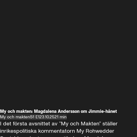
My och makten: Magdalena Andersson om Jimmie-hånet
My och makten
S1 E1
23.10.25
21 min
I det första avsnittet av ”My och Makten” ställer 
inrikespolitiska kommentatorn My Rohwedder 