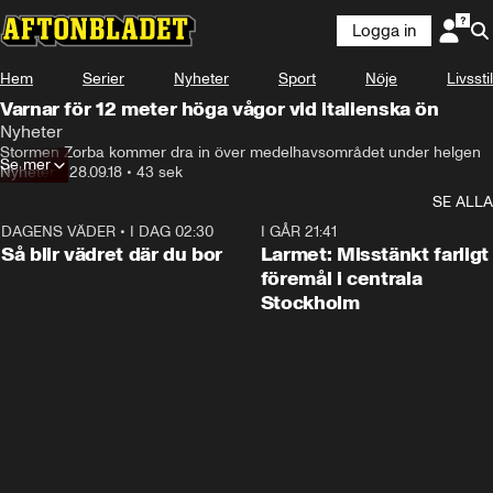
Logga in
Hem
Serier
Nyheter
Sport
Nöje
Livsstil
Varnar för 12 meter höga vågor vid italienska ön
Nyheter
Stormen Zorba kommer dra in över medelhavsområdet under helgen
Se mer
Nyheter
•
28.09.18
•
43 sek
SE ALLA
DAGENS VÄDER
•
I DAG 02:30
1:06
I GÅR 21:41
Så blir vädret där du bor
Larmet: Misstänkt farligt
föremål i centrala
Stockholm