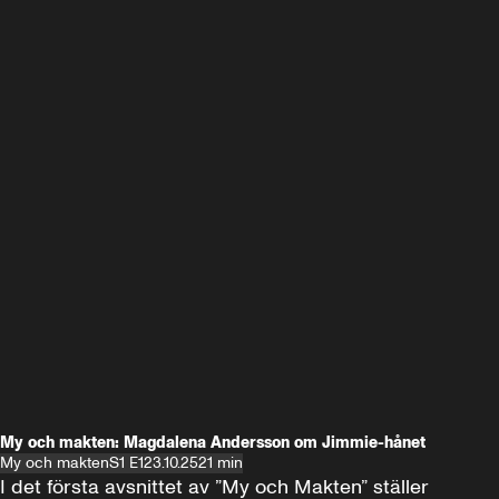
My och makten: Magdalena Andersson om Jimmie-hånet
My och makten
S1 E1
23.10.25
21 min
I det första avsnittet av ”My och Makten” ställer 