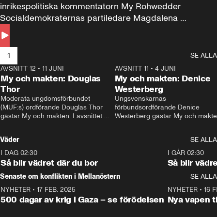
inrikespolitiska kommentatorn My Rohwedder 
Socialdemokraternas partiledare Magdalena 
Andersson till svars.
1
SE ALLA
AVSNITT 12
•
11 JUNI
26:27
AVSNITT 11
•
4 JUNI
2
My och makten: Douglas
My och makten: Denice
Thor
Westerberg
Moderata ungdomsförbundet 
Ungsvenskarnas 
(MUF:s) ordförande Douglas Thor 
förbundsordförande Denice 
gästar My och makten. I avsnittet 
Westerberg gästar My och makten.
diskuteras tonårsutvisningarna och 
avsnittet diskuteras migrationsfrå
hur Moderaterna ska locka väljare till 
och hur SD ska locka kvinnliga 
Väder
SE ALLA
valet i höst. 
väljare. 
I DAG 02:30
1:06
I GÅR 02:30
Så blir vädret där du bor
Så blir vädr
Senaste om konflikten i Mellanöstern
SE ALLA
NYHETER
•
17 FEB. 2025
0:45
NYHETER
•
16 F
500 dagar av krig i Gaza – se förödelsen
Nya vapen ti