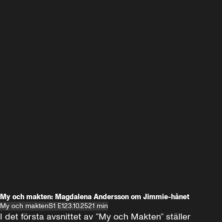
My och makten: Magdalena Andersson om Jimmie-hånet
My och makten
S1 E1
23.10.25
21 min
I det första avsnittet av ”My och Makten” ställer 