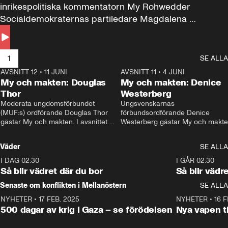
inrikespolitiska kommentatorn My Rohwedder 
Socialdemokraternas partiledare Magdalena 
Andersson till svars.
1
SE ALLA
AVSNITT 12
•
11 JUNI
26:27
AVSNITT 11
•
4 JUNI
2
My och makten: Douglas
My och makten: Denice
Thor
Westerberg
Moderata ungdomsförbundet 
Ungsvenskarnas 
(MUF:s) ordförande Douglas Thor 
förbundsordförande Denice 
gästar My och makten. I avsnittet 
Westerberg gästar My och makten.
diskuteras tonårsutvisningarna och 
avsnittet diskuteras migrationsfrå
hur Moderaterna ska locka väljare till 
och hur SD ska locka kvinnliga 
Väder
SE ALLA
valet i höst. 
väljare. 
I DAG 02:30
1:06
I GÅR 02:30
Så blir vädret där du bor
Så blir vädr
Senaste om konflikten i Mellanöstern
SE ALLA
NYHETER
•
17 FEB. 2025
0:45
NYHETER
•
16 F
500 dagar av krig i Gaza – se förödelsen
Nya vapen ti