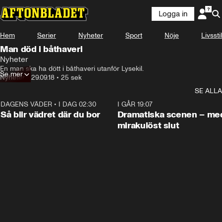
Logga in
Hem
Serier
Nyheter
Sport
Nöje
Livsstil
Man död i båthaveri
Nyheter
En man ska ha dött i båthaveri utanför Lysekil.
Se mer
Nyheter
•
29.09.18
•
25 sek
SE ALLA
DAGENS VÄDER
•
I DAG 02:30
1:06
I GÅR 19:07
Så blir vädret där du bor
Dramatiska scenen – me
mirakulöst slut