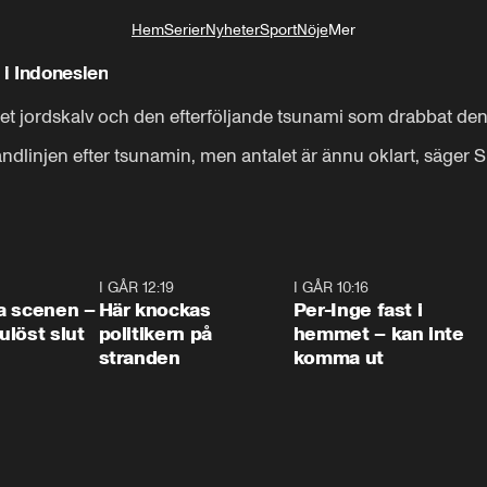
Hem
Serier
Nyheter
Sport
Nöje
Mer
Livsstil
 i Indonesien
et jordskalv och den efterföljande tsunami som drabbat den
andlinjen efter tsunamin, men antalet är ännu oklart, säge
0:42
I GÅR 12:19
0:45
I GÅR 10:16
1:2
a scenen –
Här knockas
Per-Inge fast i
löst slut
politikern på
hemmet – kan inte
stranden
komma ut