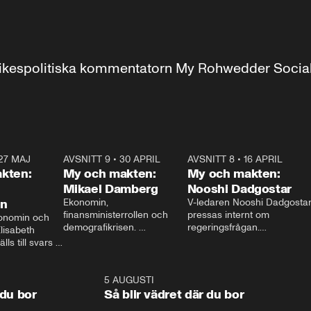
r inrikespolitiska kommentatorn My Rohwedder Soci
27 MAJ
3:51
AVSNITT 9
•
30 APRIL
24:00
AVSNITT 8
•
16 APRIL
25:1
kten:
My och makten:
My och makten:
Mikael Damberg
Nooshi Dadgostar
on
Ekonomin, 
V-ledaren Nooshi Dadgostar
finansministerrollen och 
pressas internt om 
onomin och 
demografikrisen. 
regeringsfrågan.

lisabeth 
Oppositionen ställs till svars 
I Aftonbladets 
ls till svars 
när Socialdemokraternas 
partiledarutfrågning ”My 
stern gästar 
Mikael Damberg gästar My 
och Makten” sätter hon ner 
My och Makten. 
och Makten. 
foten mot kritikerna:

1:06
5 AUGUSTI
1:0
– Vi ställer upp i val. Ska vi 
 du bor
Så blir vädret där du bor
vara med så sitter vi förstås 