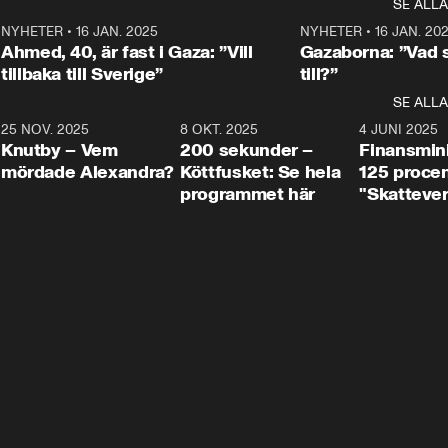
SE ALLA
integrationsminister Simona 
till svars.
Rohwedder stäl
Mohamsson till svars.
Centerpartiets
2
NYHETER
•
16 JAN. 2025
1:01
NYHETER
•
16 JAN. 20
Thand Ring till
Ahmed, 40, är fast i Gaza: ”Vill
Gazaborna: ”Vad s
tillbaka till Sverige”
till?”
SE ALLA
3
25 NOV. 2025
31:05
8 OKT. 2025
4:29
4 JUNI 2025
Knutby – Vem
200 sekunder –
Finansmin
mördade Alexandra?
Köttfusket: Se hela
125 procent
programmet här
"Skattever
viktig uppg