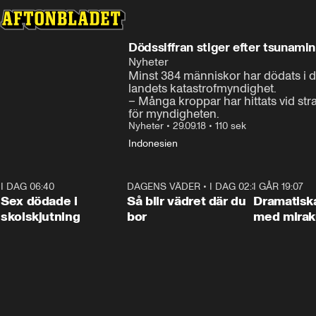
Dödssiffran stiger efter tsunamin
Nyheter
Minst 384 människor har dödats i d
landets katastrofmyndighet.

– Många kroppar har hittats vid str
för myndigheten.
Nyheter
•
29.09.18
•
110 sek
Indonesien
I DAG 06:40
0:47
DAGENS VÄDER
•
I DAG 02:30
1:06
I GÅR 19:07
Sex dödade i
Så blir vädret där du
Dramatisk
skolskjutning
bor
med miraku