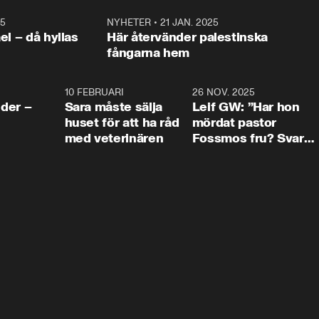
25
1:22
NYHETER
•
21 JAN. 2025
0:5
ael – då hyllas
Här återvänder palestinska
fångarna hem
4:24
10 FEBRUARI
4:13
26 NOV. 2025
8:1
der –
Sara måste sälja
Leif GW: ”Har hon
huset för att ha råd
mördat pastor
med veterinären
Fossmos fru? Svar
nej.”