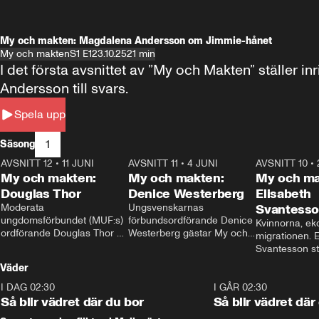
My och makten: Magdalena Andersson om Jimmie-hånet
My och makten
S1 E1
23.10.25
21 min
I det första avsnittet av ”My och Makten” ställe
Andersson till svars.
Spela upp
1
Säsong
AVSNITT 12
•
11 JUNI
26:27
AVSNITT 11
•
4 JUNI
23:40
AVSNITT 10
•
My och makten:
My och makten:
My och ma
Douglas Thor
Denice Westerberg
Elisabeth
Moderata 
Ungsvenskarnas 
Svantess
ungdomsförbundet (MUF:s) 
förbundsordförande Denice 
Kvinnorna, ek
ordförande Douglas Thor 
Westerberg gästar My och 
migrationen. E
gästar My och makten. I 
makten. I avsnittet 
Svantesson stäl
avsnittet diskuteras 
diskuteras migrationsfrågan 
när finansmini
Väder
tonårsutvisningarna och hur 
och hur SD ska locka 
Moderaterna ska locka 
kvinnliga väljare. 
I DAG 02:30
1:06
I GÅR 02:30
väljare till valet i höst. 
Så blir vädret där du bor
Så blir vädret där