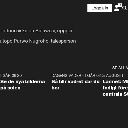
Logga in
 indonesiska ön Sulawesi, uppger 
r Sutopo Purwo Nugroho, talesperson 
SE ALLA
6
I GÅR 08:20
0:31
DAGENS VÄDER
•
I GÅR 02:30
1:06
5 AUGUSTI
Se de nya bilderna
Så blir vädret där du
Larmet: M
på solen
bor
farligt för
centrala 