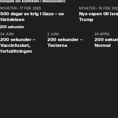
Senaste om konflikten i Mellanöstern
NYHETER
•
17 FEB. 2025
0:45
NYHETER
•
16 FEB. 20
500 dagar av krig i Gaza – se
Nya vapen till Isr
förödelsen
Trump
200 sekunder
24 JUNI
5:00
2 JUNI
4:23
20 APRIL
200 sekunder –
200 sekunder –
200 sekun
Vaccinfusket,
Testerna
Normal
fortsättningen