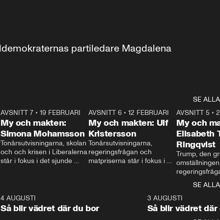
aldemokraternas partiledare Magdalena 
SE ALLA
7
AVSNITT 7
•
19 FEBRUARI
24:30
AVSNITT 6
•
12 FEBRUARI
27:30
AVSNITT 5
•
My och makten:
My och makten: Ulf
My och ma
Simona Mohamsson
Kristersson
Elisabeth
 
Tonårsutvisningarna, skolan 
Tonårsutvisningarna, 
Ringqvist
och och krisen i Liberalerna 
regeringsfrågan och 
Trump, den gr
står i fokus i det sjunde 
matpriserna står i fokus i 
omställningen
avsnittet av ”My och 
det sjätte avsnittet av ”My 
regeringsfråga
makten”. Se när 
och makten”. Se när 
centrum i det 
SE ALLA
Aftonbladets inrikespolitiska 
Aftonbladets inrikespolitiska 
avsnittet av ”
kommentator My 
kommentator My 
6
4 AUGUSTI
1:06
3 AUGUSTI
Makten”. Se nä
Rohwedder ställer 
Rohwedder ställer 
Så blir vädret där du bor
Så blir vädret där
Aftonbladets in
utbildnings- och 
statsminister Ulf Kristersson 
kommentator 