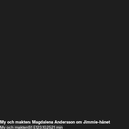
My och makten: Magdalena Andersson om Jimmie-hånet
My och makten
S1 E1
23.10.25
21 min