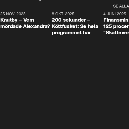
SE ALLA
3
25 NOV. 2025
31:05
8 OKT. 2025
4:29
4 JUNI 2025
Knutby – Vem
200 sekunder –
Finansmin
mördade Alexandra?
Köttfusket: Se hela
125 procent
programmet här
"Skattever
viktig uppg