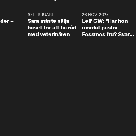
4:24
10 FEBRUARI
4:13
26 NOV. 2025
8:1
der –
Sara måste sälja
Leif GW: ”Har hon
huset för att ha råd
mördat pastor
med veterinären
Fossmos fru? Svar
nej.”