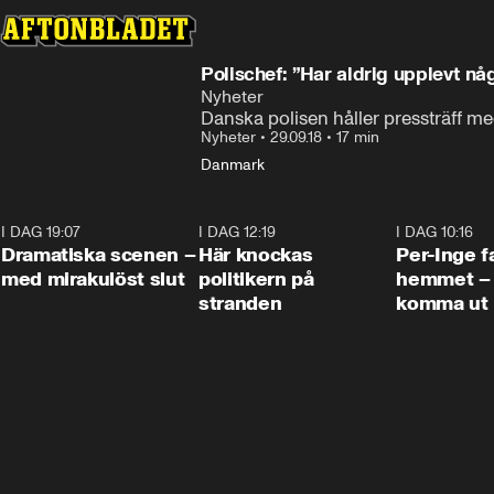
Polischef: ”Har aldrig upplevt nå
Nyheter
Danska polisen håller pressträff m
Nyheter
•
29.09.18
•
17 min
Danmark
I DAG 19:07
0:42
I DAG 12:19
0:45
I DAG 10:16
Dramatiska scenen –
Här knockas
Per-Inge fa
med mirakulöst slut
politikern på
hemmet – 
stranden
komma ut