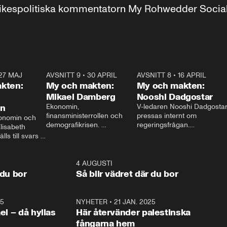
r inrikespolitiska kommentatorn My Rohwedder Soci
27 MAJ
3:51
AVSNITT 9
•
30 APRIL
24:00
AVSNITT 8
•
16 APRIL
25:1
kten:
My och makten:
My och makten:
Mikael Damberg
Nooshi Dadgostar
on
Ekonomin, 
V-ledaren Nooshi Dadgostar
finansministerrollen och 
pressas internt om 
onomin och 
demografikrisen. 
regeringsfrågan.

lisabeth 
Oppositionen ställs till svars 
I Aftonbladets 
ls till svars 
när Socialdemokraternas 
partiledarutfrågning ”My 
stern gästar 
Mikael Damberg gästar My 
och Makten” sätter hon ner 
My och Makten. 
och Makten. 
foten mot kritikerna:

1:06
4 AUGUSTI
1:0
– Vi ställer upp i val. Ska vi 
 du bor
Så blir vädret där du bor
vara med så sitter vi förstås 
25
1:22
NYHETER
•
21 JAN. 2025
0:5
ael – då hyllas
Här återvänder palestinska
fångarna hem