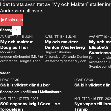
I det första avsnittet av ”My och Makten” ställe
Andersson till svars.
Spela upp
1
Säsong
AVSNITT 12
•
11 JUNI
26:27
AVSNITT 11
•
4 JUNI
23:40
AVSNITT 10
•
My och makten:
My och makten:
My och ma
Douglas Thor
Denice Westerberg
Elisabeth
Moderata 
Ungsvenskarnas 
Svantess
ungdomsförbundet (MUF:s) 
förbundsordförande Denice 
Kvinnorna, ek
ordförande Douglas Thor 
Westerberg gästar My och 
migrationen. E
gästar My och makten. I 
makten. I avsnittet 
Svantesson stäl
avsnittet diskuteras 
diskuteras migrationsfrågan 
när finansmini
Väder
tonårsutvisningarna och hur 
och hur SD ska locka 
Moderaterna ska locka 
kvinnliga väljare. 
I DAG 02:30
1:06
I GÅR 02:30
väljare till valet i höst. 
Så blir vädret där du bor
Så blir vädret där
Senaste om konflikten i Mellanöstern
NYHETER
•
17 FEB. 2025
0:45
NYHETER
•
16 FEB. 20
500 dagar av krig i Gaza – se
Nya vapen till Isr
förödelsen
Trump