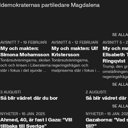
aldemokraternas partiledare Magdalena 
SE ALLA
7
AVSNITT 7
•
19 FEBRUARI
24:30
AVSNITT 6
•
12 FEBRUARI
27:30
AVSNITT 5
•
My och makten:
My och makten: Ulf
My och ma
Simona Mohamsson
Kristersson
Elisabeth
 
Tonårsutvisningarna, skolan 
Tonårsutvisningarna, 
Ringqvist
och och krisen i Liberalerna 
regeringsfrågan och 
Trump, den gr
står i fokus i det sjunde 
matpriserna står i fokus i 
omställningen
avsnittet av ”My och 
det sjätte avsnittet av ”My 
regeringsfråga
makten”. Se när 
och makten”. Se när 
centrum i det 
SE ALLA
Aftonbladets inrikespolitiska 
Aftonbladets inrikespolitiska 
avsnittet av ”
kommentator My 
kommentator My 
6
3 AUGUSTI
1:06
2 AUGUSTI
Makten”. Se nä
Rohwedder ställer 
Rohwedder ställer 
Så blir vädret där du bor
Så blir vädret där
Aftonbladets in
utbildnings- och 
statsminister Ulf Kristersson 
kommentator 
SE ALLA
integrationsminister Simona 
till svars.
Rohwedder stäl
Mohamsson till svars.
Centerpartiets
2
NYHETER
•
16 JAN. 2025
1:01
NYHETER
•
16 JAN. 20
Thand Ring till
Ahmed, 40, är fast i Gaza: ”Vill
Gazaborna: ”Vad s
tillbaka till Sverige”
till?”