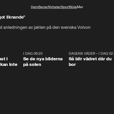
Hem
Serier
Nyheter
Sport
Nöje
Mer
Livsstil
got liknande”
ed anledningen av jakten på den svenska Volvon
1:26
I DAG 08:20
0:31
DAGENS VÄDER
•
I DAG 02
1:0
st i
Se de nya bilderna
Så blir vädret där du
kan inte
på solen
bor