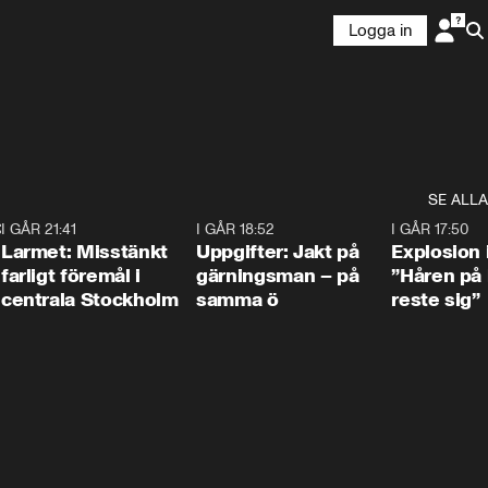
Logga in
SE ALLA
:30
6
I GÅR 21:41
0:35
I GÅR 18:52
0:33
I GÅR 17:50
Larmet: Misstänkt
Uppgifter: Jakt på
Explosion 
farligt föremål i
gärningsman – på
”Håren på
centrala Stockholm
samma ö
reste sig”