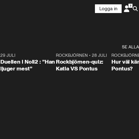
Logga in
SE ALLA
9
29 JULI
0:47
ROCKBJÖRNEN
•
28 JULI
0:15
ROCKBJÖRN
Duellen i Noll2 : ”Han
Rockbjörnen-quiz:
Hur väl kä
ljuger mest”
Katia VS Pontus
Pontus?