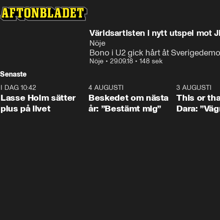
Världsartisten i nytt utspel mot
Nöje
Bono i U2 gick hårt åt Sverigedemo
Nöje
•
29.09.18
•
148 sek
Senaste
I DAG 10:42
1:04
4 AUGUSTI
0:24
3 AUGUSTI
Lasse Holm sätter
Beskedet om nästa
This or th
plus på livet
år: ”Bestämt mig”
Dara: ”Väg