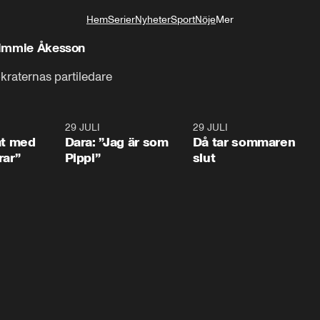
Hem
Serier
Nyheter
Sport
Nöje
Mer
Livsstil
 Jimmie Åkesson
kraternas partiledare
1:02
29 JULI
0:41
29 JULI
0:3
at med
Dara: ”Jag är som
Då tar sommaren
rar”
Pippi”
slut