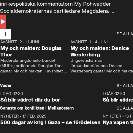
inrikespolitiska kommentatorn My Rohwedder 
Socialdemokraternas partiledare Magdalena 
Andersson till svars.
1
SE ALLA
AVSNITT 12
•
11 JUNI
26:27
AVSNITT 11
•
4 JUNI
2
My och makten: Douglas
My och makten: Denice
Thor
Westerberg
Moderata ungdomsförbundet 
Ungsvenskarnas 
(MUF:s) ordförande Douglas Thor 
förbundsordförande Denice 
gästar My och makten. I avsnittet 
Westerberg gästar My och makten.
diskuteras tonårsutvisningarna och 
avsnittet diskuteras migrationsfrå
hur Moderaterna ska locka väljare till 
och hur SD ska locka kvinnliga 
Väder
SE ALLA
valet i höst. 
väljare. 
I DAG 02:30
1:06
I GÅR 02:30
Så blir vädret där du bor
Så blir vädr
Senaste om konflikten i Mellanöstern
SE ALLA
NYHETER
•
17 FEB. 2025
0:45
NYHETER
•
16 F
500 dagar av krig i Gaza – se förödelsen
Nya vapen ti