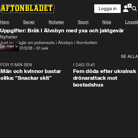
Logga in
Hem
Serier
Nyheter
Sport
Nöje
Livsstil
Uppgifter: Bråk i Älvsbyn med yxa och jaktgevär
Nyheter
Just nu pågår en polisinsats i Älvsbyn i Norrbotten
Se mer
Nyheter
•
01.10.18
•
61 sek
SE ALLA
FÖR 11 MIN SEN
1:11
I DAG 13:41
Män och kvinnor bastar
Fem döda efter ukrainsk
olika: "Snackar skit"
drönarattack mot
bostadshus