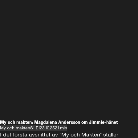
My och makten: Magdalena Andersson om Jimmie-hånet
My och makten
S1 E1
23.10.25
21 min
I det första avsnittet av ”My och Makten” ställer 