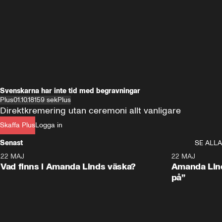
Svenskarna har inte tid med begravningar
Plus
01.10.18
159 sek
Plus
Direktkremering utan ceremoni allt vanligare
Skaffa Plus
Logga in
Senast
SE ALLA
22 MAJ
0:59
22 MAJ
Plus
Plus
Vad finns i Amanda Linds väska?
Amanda Lind
på”