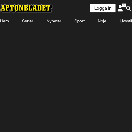
Logga in
Laddar ...
Hem
Serier
Nyheter
Sport
Nöje
Livsstil