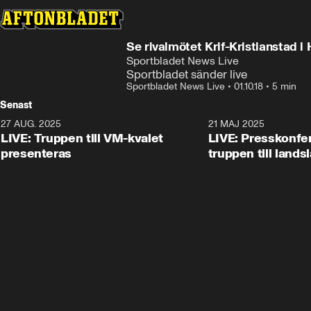
Något gick fel
Denna videofil kan inte spelas.
Se rivalmötet Krif-Kristianstad i
Fel kod
:
232400
Sportbladet News Live
Sportbladet sänder live
Sportbladet News Live
•
01.10.18
•
5 min
Senast
27 AUG. 2025
21 MAJ 2025
LIVE: Truppen till VM-kvalet
LIVE: Presskonfer
presenteras
truppen till lands