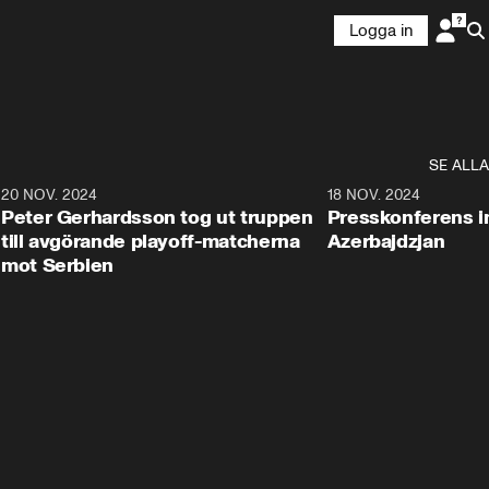
Logga in
Försök igen
SE ALLA
20 NOV. 2024
18 NOV. 2024
Peter Gerhardsson tog ut truppen
Presskonferens i
till avgörande playoff-matcherna
Azerbajdzjan
mot Serbien