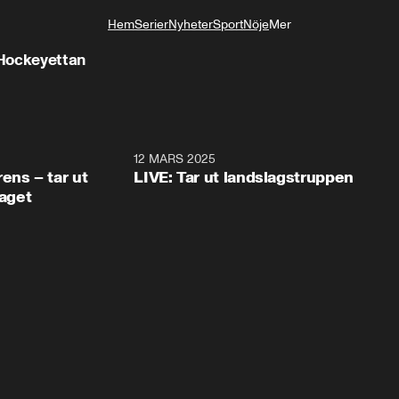
Hem
Serier
Nyheter
Sport
Nöje
Mer
Livsstil
 Hockeyettan
12 MARS 2025
ens – tar ut
LIVE: Tar ut landslagstruppen
laget