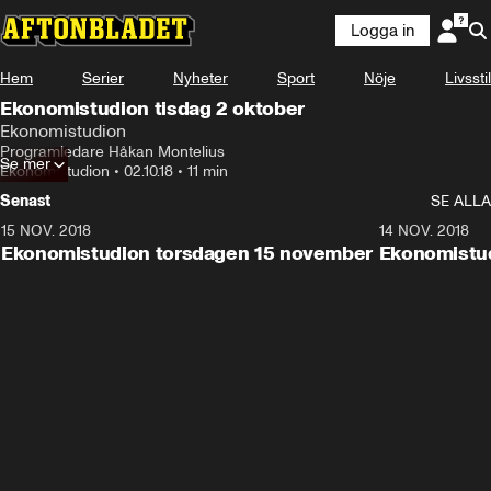
Logga in
Hem
Serier
Nyheter
Sport
Nöje
Livsstil
Ekonomistudion tisdag 2 oktober
Ekonomistudion
Programledare Håkan Montelius
Se mer
Ekonomistudion
•
02.10.18
•
11 min
Senast
SE ALLA
15 NOV. 2018
10:48
14 NOV. 2018
Ekonomistudion torsdagen 15 november
Ekonomistu