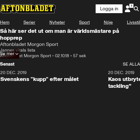
Logga in
Hem
Serier
Nyheter
Sport
Nöje
Livsstil
Så här ser det ut om man är världsmästare på
hopprep
Aftonbladet Morgon Sport
Jannes virala lista
Se mer
Aftonbladet Morgon Sport
•
02.10.18
•
57 sek
Senast
SE ALLA
20 DEC. 2019
0:44
20 DEC. 2019
Svenskens "kupp" efter målet
Kaos utbryte
tackling”