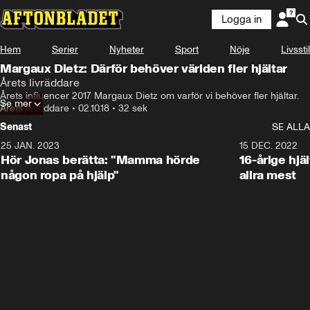
Logga in
Hem
Serier
Nyheter
Sport
Nöje
Livsstil
Margaux Dietz: Därför behöver världen fler hjältar
Årets livräddare
Årets influencer 2017 Margaux Dietz om varför vi behöver fler hjältar.
Se mer
Årets livräddare
•
02.10.18
•
32 sek
Senast
SE ALLA
25 JAN. 2023
1:59
15 DEC. 2022
Hör Jonas berätta: "Mamma hörde
16-årige hjä
någon ropa på hjälp"
allra mest