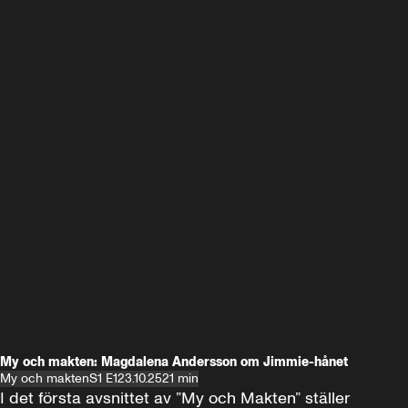
My och makten: Magdalena Andersson om Jimmie-hånet
My och makten
S1 E1
23.10.25
21 min
I det första avsnittet av ”My och Makten” ställer 