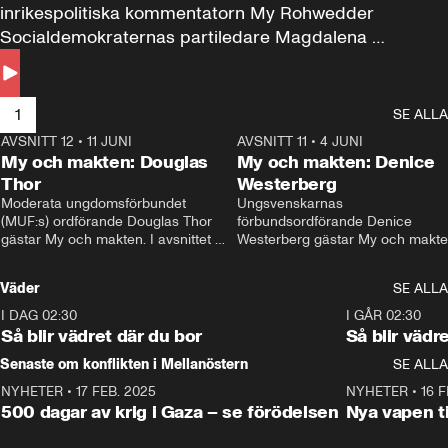
inrikespolitiska kommentatorn My Rohwedder 
Socialdemokraternas partiledare Magdalena 
Andersson till svars.
1
SE ALLA
AVSNITT 12
•
11 JUNI
26:27
AVSNITT 11
•
4 JUNI
2
My och makten: Douglas
My och makten: Denice
Thor
Westerberg
Moderata ungdomsförbundet 
Ungsvenskarnas 
(MUF:s) ordförande Douglas Thor 
förbundsordförande Denice 
gästar My och makten. I avsnittet 
Westerberg gästar My och makten.
diskuteras tonårsutvisningarna och 
avsnittet diskuteras migrationsfrå
hur Moderaterna ska locka väljare till 
och hur SD ska locka kvinnliga 
Väder
SE ALLA
valet i höst. 
väljare. 
I DAG 02:30
1:06
I GÅR 02:30
Så blir vädret där du bor
Så blir vädr
Senaste om konflikten i Mellanöstern
SE ALLA
NYHETER
•
17 FEB. 2025
0:45
NYHETER
•
16 F
500 dagar av krig i Gaza – se förödelsen
Nya vapen ti