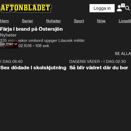
Logga in
Hem
Serier
Nyheter
Sport
Nöje
Livsstil
Färja i brand på Östersjön
Nyheter
335 människor ombord uppger Litauisk militär
Se mer
Nyheter
•
02.10.18
•
108 sek
SE ALLA
I DAG 06:40
0:35
DAGENS VÄDER
•
I DAG 02:30
Sex dödade i skolskjutning
Så blir vädret där du bor