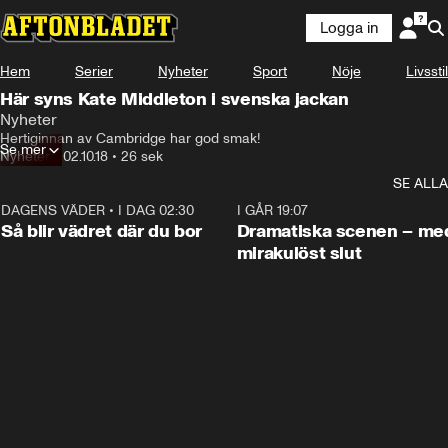
Logga in
Hem
Serier
Nyheter
Sport
Nöje
Livsstil
Här syns Kate Middleton i svenska jackan
Nyheter
Hertiginnan av Cambridge har god smak!
Se mer
Nyheter
•
02.10.18
•
26 sek
SE ALLA
DAGENS VÄDER
•
I DAG 02:30
1:06
I GÅR 19:07
Så blir vädret där du bor
Dramatiska scenen – me
mirakulöst slut