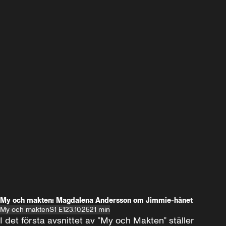
My och makten: Magdalena Andersson om Jimmie-hånet
My och makten
S1 E1
23.10.25
21 min
I det första avsnittet av ”My och Makten” ställer 