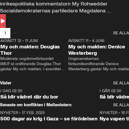
inrikespolitiska kommentatorn My Rohwedder 
Socialdemokraternas partiledare Magdalena 
Andersson till svars.
1
SE ALLA
AVSNITT 12
•
11 JUNI
26:27
AVSNITT 11
•
4 JUNI
2
My och makten: Douglas
My och makten: Denice
Thor
Westerberg
Moderata ungdomsförbundet 
Ungsvenskarnas 
(MUF:s) ordförande Douglas Thor 
förbundsordförande Denice 
gästar My och makten. I avsnittet 
Westerberg gästar My och makten.
diskuteras tonårsutvisningarna och 
avsnittet diskuteras migrationsfrå
hur Moderaterna ska locka väljare till 
och hur SD ska locka kvinnliga 
Väder
SE ALLA
valet i höst. 
väljare. 
I DAG 02:30
1:06
I GÅR 02:30
Så blir vädret där du bor
Så blir vädr
Senaste om konflikten i Mellanöstern
SE ALLA
NYHETER
•
17 FEB. 2025
0:45
NYHETER
•
16 F
500 dagar av krig i Gaza – se förödelsen
Nya vapen ti