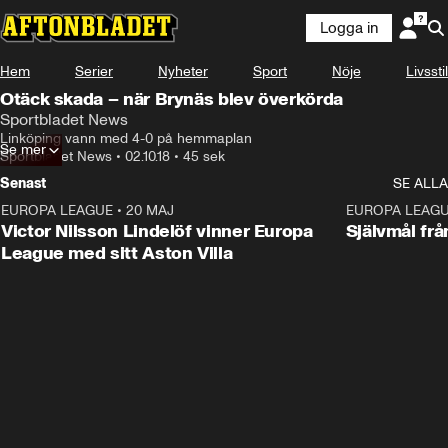
Logga in
Hem
Serier
Nyheter
Sport
Nöje
Livsstil
Otäck skada – när Brynäs blev överkörda
Sportbladet News
Linköping vann med 4-0 på hemmaplan
Se mer
Sportbladet News
•
02.10.18
•
45 sek
Senast
SE ALLA
EUROPA LEAGUE
•
20 MAJ
1:32
EUROPA LEAG
Victor Nilsson Lindelöf vinner Europa
Självmål frå
League med sitt Aston Villa