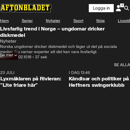
Logga in
Hem
Serier
Nyheter
Sport
Nöje
Livsstil
Livsfarlig trend i Norge – ungdomar dricker
diskmedel
Nyheter
Norska ungdomar dricker diskmedel och läger ut det på sociala 
medier. Nu varnar experter att det kan vara livsfarligt.
Se mer
Nyheter
•
02.10.18
•
37 sek
SE ALLA
23 JULI
2:02
I DAG 13:46
Lyxmäklaren på Rivieran:
Kändisar och politiker på
"Lite friare här"
Heffners swingerklubb