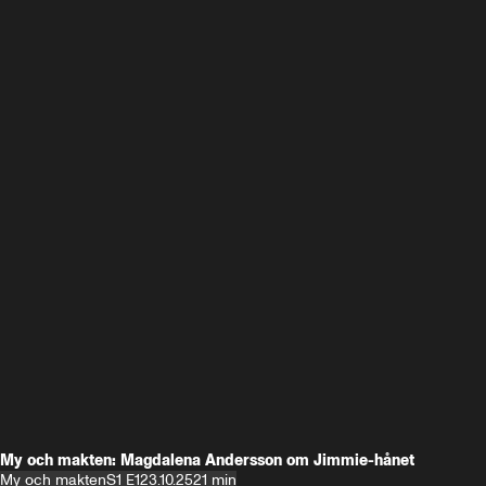
My och makten: Magdalena Andersson om Jimmie-hånet
My och makten
S1 E1
23.10.25
21 min