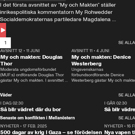
I det första avsnittet av ”My och Makten” ställer 
inrikespolitiska kommentatorn My Rohwedder 
Socialdemokraternas partiledare Magdalena 
Andersson till svars.
1
SE ALLA
AVSNITT 12
•
11 JUNI
26:27
AVSNITT 11
•
4 JUNI
2
My och makten: Douglas
My och makten: Denice
Thor
Westerberg
Moderata ungdomsförbundet 
Ungsvenskarnas 
(MUF:s) ordförande Douglas Thor 
förbundsordförande Denice 
gästar My och makten. I avsnittet 
Westerberg gästar My och makten.
diskuteras tonårsutvisningarna och 
avsnittet diskuteras migrationsfrå
hur Moderaterna ska locka väljare till 
och hur SD ska locka kvinnliga 
Väder
SE ALLA
valet i höst. 
väljare. 
I DAG 02:30
1:06
I GÅR 02:30
Så blir vädret där du bor
Så blir vädr
Senaste om konflikten i Mellanöstern
SE ALLA
NYHETER
•
17 FEB. 2025
0:45
NYHETER
•
16 F
500 dagar av krig i Gaza – se förödelsen
Nya vapen ti