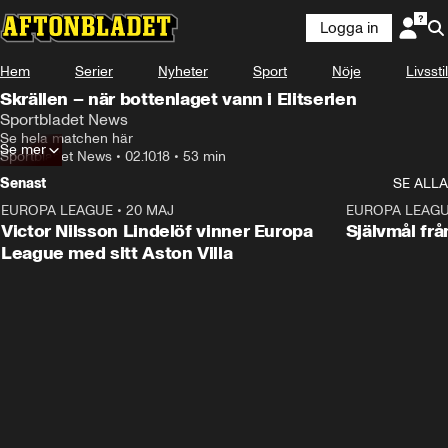
Logga in
Hem
Serier
Nyheter
Sport
Nöje
Livsstil
Skrällen – när bottenlaget vann i Elitserien
Sportbladet News
Se hela matchen här
Se mer
Sportbladet News
•
02.10.18
•
53 min
Senast
SE ALLA
EUROPA LEAGUE
•
20 MAJ
1:32
EUROPA LEAG
Victor Nilsson Lindelöf vinner Europa
Självmål frå
League med sitt Aston Villa