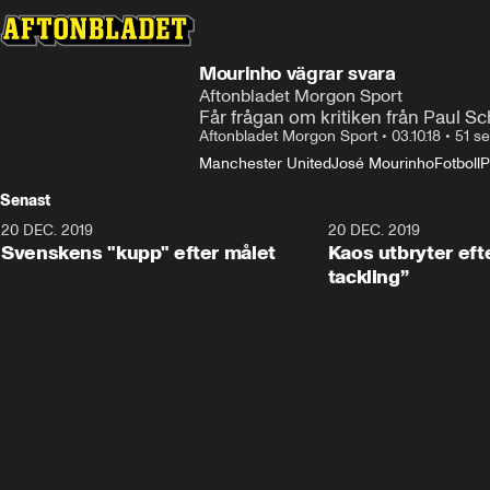
Mourinho vägrar svara
Aftonbladet Morgon Sport
Får frågan om kritiken från Paul Sc
Aftonbladet Morgon Sport
•
03.10.18
•
51 s
Manchester United
José Mourinho
Fotboll
P
Senast
20 DEC. 2019
0:44
20 DEC. 2019
Svenskens "kupp" efter målet
Kaos utbryter efte
tackling”