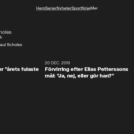
Hem
Serier
Nyheter
Sport
Nöje
Mer
Livsstil
holes
ek
aul Scholes
0:49
20 DEC. 2019
1:0
r ”årets fulaste
Förvirring efter Elias Petterssons
mål: ”Ja, nej, eller gör han?”