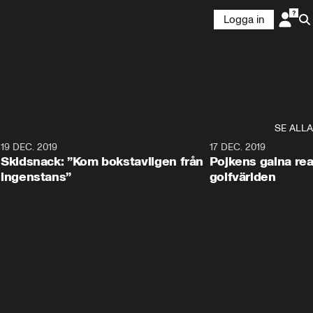
Logga in
SE ALLA
8
19 DEC. 2019
17 DEC. 2019
Skidsnack: ”Kom bokstavligen från
Pojkens galna rea
ingenstans”
golfvärlden