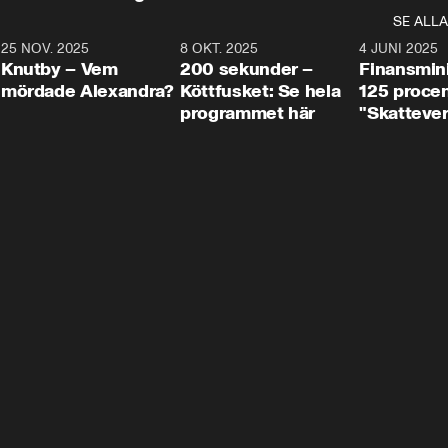
SE ALLA
3
25 NOV. 2025
31:05
8 OKT. 2025
4:29
4 JUNI 2025
Knutby – Vem
200 sekunder –
Finansmin
mördade Alexandra?
Köttfusket: Se hela
125 procent
programmet här
"Skattever
viktig uppg