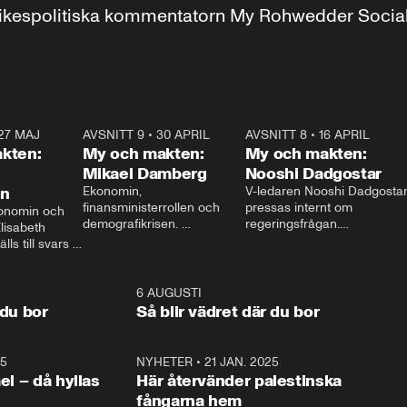
r inrikespolitiska kommentatorn My Rohwedder Soci
27 MAJ
3:51
AVSNITT 9
•
30 APRIL
24:00
AVSNITT 8
•
16 APRIL
25:1
kten:
My och makten:
My och makten:
Mikael Damberg
Nooshi Dadgostar
on
Ekonomin, 
V-ledaren Nooshi Dadgostar
finansministerrollen och 
pressas internt om 
onomin och 
demografikrisen. 
regeringsfrågan.

lisabeth 
Oppositionen ställs till svars 
I Aftonbladets 
ls till svars 
när Socialdemokraternas 
partiledarutfrågning ”My 
stern gästar 
Mikael Damberg gästar My 
och Makten” sätter hon ner 
My och Makten. 
och Makten. 
foten mot kritikerna:

1:06
6 AUGUSTI
1:0
– Vi ställer upp i val. Ska vi 
 du bor
Så blir vädret där du bor
vara med så sitter vi förstås 
25
1:22
NYHETER
•
21 JAN. 2025
0:5
ael – då hyllas
Här återvänder palestinska
fångarna hem