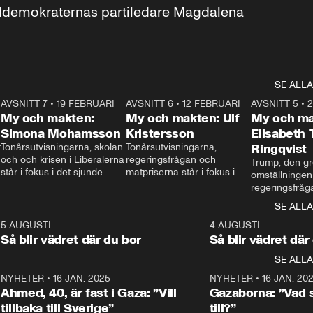
aldemokraternas partiledare Magdalena 
SE ALLA
7
AVSNITT 7
•
19 FEBRUARI
24:30
AVSNITT 6
•
12 FEBRUARI
27:30
AVSNITT 5
•
My och makten:
My och makten: Ulf
My och ma
Simona Mohamsson
Kristersson
Elisabeth
 
Tonårsutvisningarna, skolan 
Tonårsutvisningarna, 
Ringqvist
och och krisen i Liberalerna 
regeringsfrågan och 
Trump, den gr
står i fokus i det sjunde 
matpriserna står i fokus i 
omställningen
avsnittet av ”My och 
det sjätte avsnittet av ”My 
regeringsfråga
makten”. Se när 
och makten”. Se när 
centrum i det 
SE ALLA
Aftonbladets inrikespolitiska 
Aftonbladets inrikespolitiska 
avsnittet av ”
kommentator My 
kommentator My 
6
5 AUGUSTI
1:06
4 AUGUSTI
Makten”. Se nä
Rohwedder ställer 
Rohwedder ställer 
Så blir vädret där du bor
Så blir vädret där
Aftonbladets in
utbildnings- och 
statsminister Ulf Kristersson 
kommentator 
SE ALLA
integrationsminister Simona 
till svars.
Rohwedder stäl
Mohamsson till svars.
Centerpartiets
2
NYHETER
•
16 JAN. 2025
1:01
NYHETER
•
16 JAN. 20
Thand Ring till
Ahmed, 40, är fast i Gaza: ”Vill
Gazaborna: ”Vad s
tillbaka till Sverige”
till?”