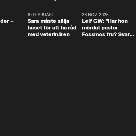
4:24
10 FEBRUARI
4:13
26 NOV. 2025
8:1
der –
Sara måste sälja
Leif GW: ”Har hon
huset för att ha råd
mördat pastor
med veterinären
Fossmos fru? Svar
nej.”