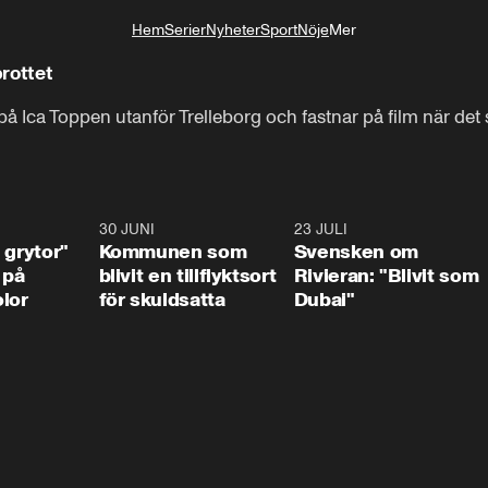
Hem
Serier
Nyheter
Sport
Nöje
Mer
Livsstil
rottet
på Ica Toppen utanför Trelleborg och fastnar på film när det
1:07
30 JUNI
1:24
23 JULI
1:4
 grytor"
Kommunen som
Svensken om
 på
blivit en tillflyktsort
Rivieran: "Blivit som
lor
för skuldsatta
Dubai"