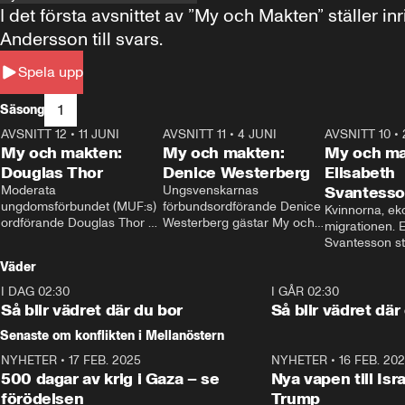
I det första avsnittet av ”My och Makten” ställe
Andersson till svars.
Spela upp
1
Säsong
AVSNITT 12
•
11 JUNI
26:27
AVSNITT 11
•
4 JUNI
23:40
AVSNITT 10
•
My och makten:
My och makten:
My och ma
Douglas Thor
Denice Westerberg
Elisabeth
Moderata 
Ungsvenskarnas 
Svantess
ungdomsförbundet (MUF:s) 
förbundsordförande Denice 
Kvinnorna, ek
ordförande Douglas Thor 
Westerberg gästar My och 
migrationen. E
gästar My och makten. I 
makten. I avsnittet 
Svantesson stäl
avsnittet diskuteras 
diskuteras migrationsfrågan 
när finansmini
Väder
tonårsutvisningarna och hur 
och hur SD ska locka 
Moderaterna ska locka 
kvinnliga väljare. 
I DAG 02:30
1:06
I GÅR 02:30
väljare till valet i höst. 
Så blir vädret där du bor
Så blir vädret där
Senaste om konflikten i Mellanöstern
NYHETER
•
17 FEB. 2025
0:45
NYHETER
•
16 FEB. 20
500 dagar av krig i Gaza – se
Nya vapen till Isr
förödelsen
Trump