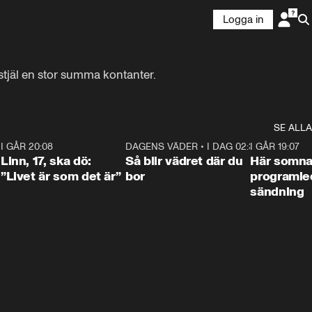
Logga in
 stjäl en stor summa kontanter.
SE ALLA
2
I GÅR 20:08
4:36
DAGENS VÄDER
•
I DAG 02:30
1:06
I GÅR 19:07
Linn, 17, ska dö:
Så blir vädret där du
Här somna
”Livet är som det är”
bor
programled
sändning