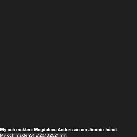
My och makten: Magdalena Andersson om Jimmie-hånet
My och makten
S1 E1
23.10.25
21 min