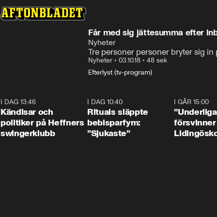
Får med sig jättesumma efter inb
Nyheter
Tre personer personer bryter sig in 
Nyheter
•
03.10.18
•
48 sek
Efterlyst (tv-program)
I DAG 13:46
0:55
I DAG 10:40
1:01
I GÅR 15:00
Kändisar och
Rituals släppte
”Underliga
politiker på Heffners
bebisparfym:
försvinner
swingerklubb
”Sjukaste”
Lidingösko