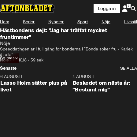
Logga in
Hem
Serier
Nyheter
Sport
Nöje
Livsstil
Hästbondens dejt: ”Jag har träffat mycket
fruntimmer”
Nöje
Speeddatingen är i full gång för bönderna i ”Bonde söker fru - Kärlek 
åt alla”.
Se mer
Nöje
•
03.10.18
•
59 sek
Senaste
SE ALLA
6 AUGUSTI
1:04
4 AUGUSTI
Lasse Holm sätter plus på
Beskedet om nästa år:
livet
”Bestämt mig”