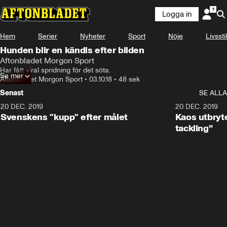
Logga in
Hem
Serier
Nyheter
Sport
Nöje
Livsstil
Hunden blir en kändis efter bilden
Aftonbladet Morgon Sport
Har fått viral spridning för det söta.
Se mer
Aftonbladet Morgon Sport
•
03.10.18
•
48 sek
Senast
SE ALLA
20 DEC. 2019
0:44
20 DEC. 2019
Svenskens "kupp" efter målet
Kaos utbryte
tackling”