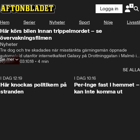
Logga in
Hem
Serier
Nyheter
Sport
Nöje
Livsstil
Här körs bilen innan trippelmordet – se
övervakningsfilmen
Nyheter
Tre dog och tre skadades när misstänkta gärningsmän öppnade 
automateld utanför internetkaféet Galaxy på Drottninggatan i Malmö i 
Se mer
mitten av juni i år. Nu behöver polisen din hjälp med utredningen.
Nyheter
•
03.10.18
•
4 min
SE ALLA
I DAG 12:19
0:45
I DAG 10:16
Här knockas politikern på
Per-Inge fast i hemmet –
stranden
kan inte komma ut