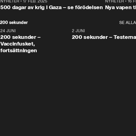
NYHETER
•
17 FEB. 2025
0:45
NYHETER
•
16 F
500 dagar av krig i Gaza – se förödelsen
Nya vapen ti
200 sekunder
SE ALLA
24 JUNI
5:00
2 JUNI
200 sekunder –
200 sekunder – Testern
Vaccinfusket,
fortsättningen