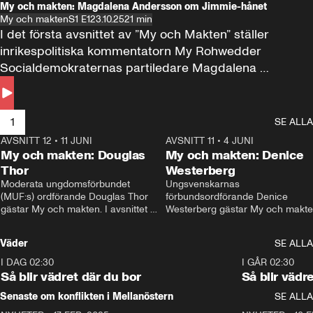
My och makten: Magdalena Andersson om Jimmie-hånet
My och makten
S1 E1
23.10.25
21 min
I det första avsnittet av ”My och Makten” ställer 
inrikespolitiska kommentatorn My Rohwedder 
Socialdemokraternas partiledare Magdalena 
Andersson till svars.
1
SE ALLA
AVSNITT 12
•
11 JUNI
26:27
AVSNITT 11
•
4 JUNI
2
My och makten: Douglas
My och makten: Denice
Thor
Westerberg
Moderata ungdomsförbundet 
Ungsvenskarnas 
(MUF:s) ordförande Douglas Thor 
förbundsordförande Denice 
gästar My och makten. I avsnittet 
Westerberg gästar My och makten.
diskuteras tonårsutvisningarna och 
avsnittet diskuteras migrationsfrå
hur Moderaterna ska locka väljare till 
och hur SD ska locka kvinnliga 
Väder
SE ALLA
valet i höst. 
väljare. 
I DAG 02:30
1:06
I GÅR 02:30
Så blir vädret där du bor
Så blir vädr
Senaste om konflikten i Mellanöstern
SE ALLA