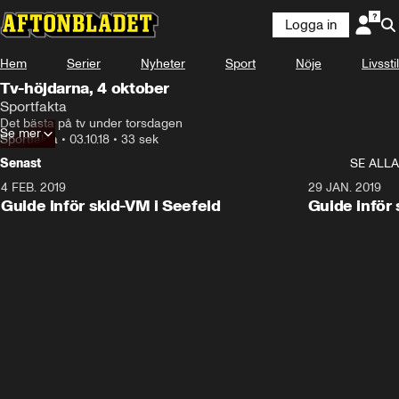
Logga in
Hem
Serier
Nyheter
Sport
Nöje
Livsstil
Tv-höjdarna, 4 oktober
Sportfakta
Det bästa på tv under torsdagen
Se mer
Sportfakta
•
03.10.18
•
33 sek
Senast
SE ALLA
4 FEB. 2019
0:48
29 JAN. 2019
Guide inför skid-VM i Seefeld
Guide inför