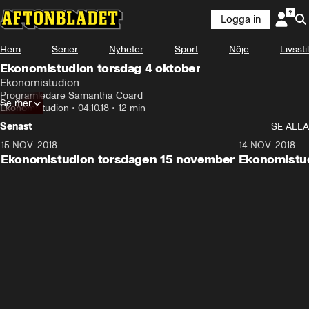
Logga in
Hem
Serier
Nyheter
Sport
Nöje
Livsstil
Ekonomistudion torsdag 4 oktober
Ekonomistudion
Programledare Samantha Coard
Se mer
Ekonomistudion
•
04.10.18
•
12 min
Senast
SE ALLA
15 NOV. 2018
10:48
14 NOV. 2018
Ekonomistudion torsdagen 15 november
Ekonomistu