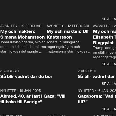
SE ALLA
7
AVSNITT 7
•
19 FEBRUARI
24:30
AVSNITT 6
•
12 FEBRUARI
27:30
AVSNITT 5
•
My och makten:
My och makten: Ulf
My och ma
Simona Mohamsson
Kristersson
Elisabeth
 
Tonårsutvisningarna, skolan 
Tonårsutvisningarna, 
Ringqvist
och och krisen i Liberalerna 
regeringsfrågan och 
Trump, den gr
står i fokus i det sjunde 
matpriserna står i fokus i 
omställningen
avsnittet av ”My och 
det sjätte avsnittet av ”My 
regeringsfråga
makten”. Se när 
och makten”. Se när 
centrum i det 
SE ALLA
Aftonbladets inrikespolitiska 
Aftonbladets inrikespolitiska 
avsnittet av ”
kommentator My 
kommentator My 
6
3 AUGUSTI
1:06
2 AUGUSTI
Makten”. Se nä
Rohwedder ställer 
Rohwedder ställer 
Så blir vädret där du bor
Så blir vädret där
Aftonbladets in
utbildnings- och 
statsminister Ulf Kristersson 
kommentator 
SE ALLA
integrationsminister Simona 
till svars.
Rohwedder stäl
Mohamsson till svars.
Centerpartiets
2
NYHETER
•
16 JAN. 2025
1:01
NYHETER
•
16 JAN. 20
Thand Ring till
Ahmed, 40, är fast i Gaza: ”Vill
Gazaborna: ”Vad s
tillbaka till Sverige”
till?”
SE ALLA