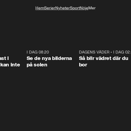
Hem
Serier
Nyheter
Sport
Nöje
Mer
Livsstil
1:26
I DAG 08:20
0:31
DAGENS VÄDER
•
I DAG 02
1:0
st i
Se de nya bilderna
Så blir vädret där du
kan inte
på solen
bor