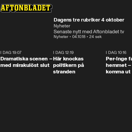
Dagens tre rubriker 4 oktober
Nyheter
Senaste nytt med Aftonbladet tv
Nyheter
•
04.10.18
•
24 sek
I DAG 19:07
0:42
I DAG 12:19
0:45
I DAG 10:16
Dramatiska scenen –
Här knockas
Per-Inge fa
med mirakulöst slut
politikern på
hemmet – 
stranden
komma ut