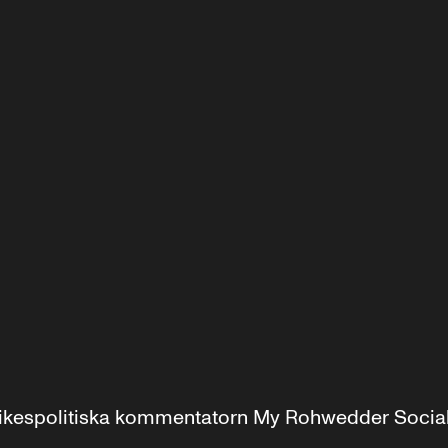
r inrikespolitiska kommentatorn My Rohwedder Soci