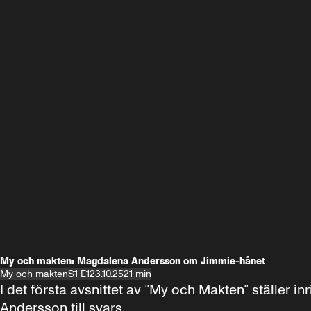
My och makten: Magdalena Andersson om Jimmie-hånet
My och makten
S1 E1
23.10.25
21 min
I det första avsnittet av ”My och Makten” ställe
Andersson till svars.