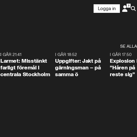
Logga in
SE ALLA
:30
6
I GÅR 21:41
0:35
I GÅR 18:52
0:33
I GÅR 17:50
Larmet: Misstänkt
Uppgifter: Jakt på
Explosion 
farligt föremål i
gärningsman – på
”Håren på
centrala Stockholm
samma ö
reste sig”