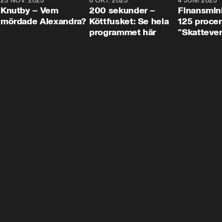
3
25 NOV. 2025
31:05
8 OKT. 2025
4:29
4 JUNI 2025
Knutby – Vem
200 sekunder –
Finansmin
mördade Alexandra?
Köttfusket: Se hela
125 procent
programmet här
"Skattever
viktig uppg