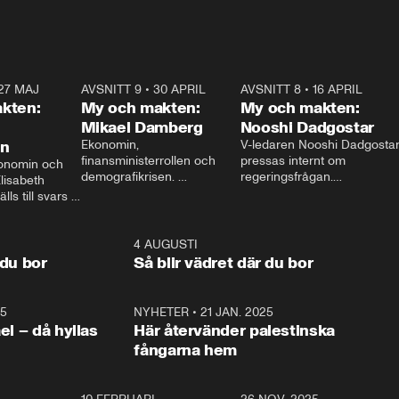
27 MAJ
3:51
AVSNITT 9
•
30 APRIL
24:00
AVSNITT 8
•
16 APRIL
25:1
kten:
My och makten:
My och makten:
Mikael Damberg
Nooshi Dadgostar
on
Ekonomin, 
V-ledaren Nooshi Dadgostar
finansministerrollen och 
pressas internt om 
onomin och 
demografikrisen. 
regeringsfrågan.

lisabeth 
Oppositionen ställs till svars 
I Aftonbladets 
ls till svars 
när Socialdemokraternas 
partiledarutfrågning ”My 
stern gästar 
Mikael Damberg gästar My 
och Makten” sätter hon ner 
My och Makten. 
och Makten. 
foten mot kritikerna:

1:06
4 AUGUSTI
1:0
– Vi ställer upp i val. Ska vi 
 du bor
Så blir vädret där du bor
vara med så sitter vi förstås 
25
1:22
NYHETER
•
21 JAN. 2025
0:5
ael – då hyllas
Här återvänder palestinska
fångarna hem