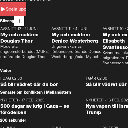
Spela upp
1
Säsong
AVSNITT 12
•
11 JUNI
26:27
AVSNITT 11
•
4 JUNI
23:40
AVSNITT 10
•
My och makten:
My och makten:
My och ma
Douglas Thor
Denice Westerberg
Elisabeth
Moderata 
Ungsvenskarnas 
Svantess
ungdomsförbundet (MUF:s) 
förbundsordförande Denice 
Kvinnorna, ek
ordförande Douglas Thor 
Westerberg gästar My och 
migrationen. E
gästar My och makten. I 
makten. I avsnittet 
Svantesson stäl
avsnittet diskuteras 
diskuteras migrationsfrågan 
när finansmini
Väder
tonårsutvisningarna och hur 
och hur SD ska locka 
Moderaterna ska locka 
kvinnliga väljare. 
I DAG 02:30
1:06
I GÅR 02:30
väljare till valet i höst. 
Så blir vädret där du bor
Så blir vädret där
Senaste om konflikten i Mellanöstern
NYHETER
•
17 FEB. 2025
0:45
NYHETER
•
16 FEB. 20
500 dagar av krig i Gaza – se
Nya vapen till Isr
förödelsen
Trump
200 sekunder