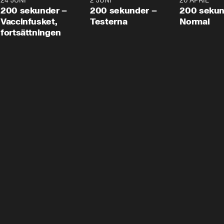
24 JUNI
5:00
2 JUNI
4:23
20 APRIL
200 sekunder –
200 sekunder –
200 sekun
Vaccinfusket,
Testerna
Normal
fortsättningen