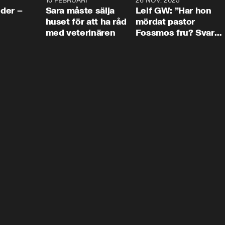
4:24
10 FEBRUARI
4:13
26 NOV. 2025
8:1
der –
Sara måste sälja
Leif GW: ”Har hon
huset för att ha råd
mördat pastor
med veterinären
Fossmos fru? Svar
nej.”