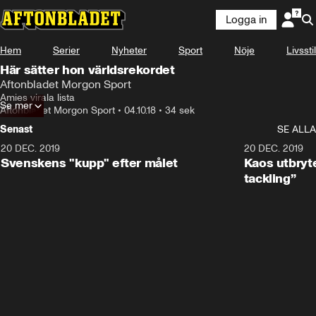
Logga in
Hem
Serier
Nyheter
Sport
Nöje
Livsstil
Här sätter hon världsrekordet
Aftonbladet Morgon Sport
Amies virala lista
Se mer
Aftonbladet Morgon Sport
•
04.10.18
•
34 sek
Senast
SE ALLA
20 DEC. 2019
0:44
20 DEC. 2019
Svenskens "kupp" efter målet
Kaos utbryte
tackling”