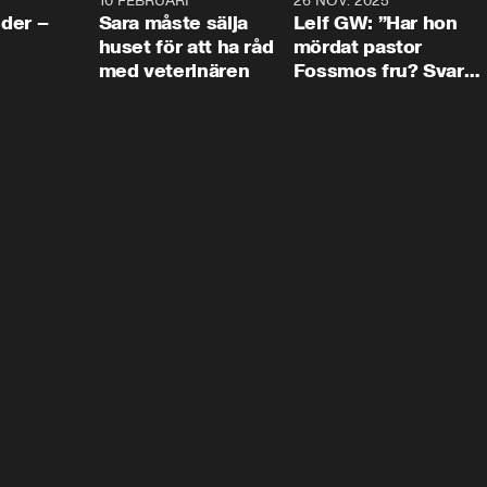
4:24
10 FEBRUARI
4:13
26 NOV. 2025
8:1
der –
Sara måste sälja
Leif GW: ”Har hon
huset för att ha råd
mördat pastor
med veterinären
Fossmos fru? Svar
nej.”