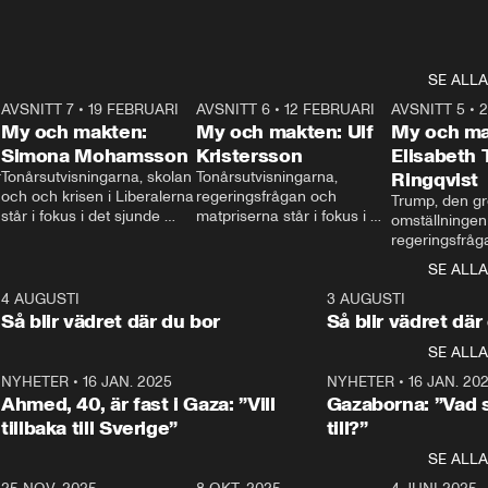
SE ALLA
7
AVSNITT 7
•
19 FEBRUARI
24:30
AVSNITT 6
•
12 FEBRUARI
27:30
AVSNITT 5
•
My och makten:
My och makten: Ulf
My och ma
Simona Mohamsson
Kristersson
Elisabeth
 
Tonårsutvisningarna, skolan 
Tonårsutvisningarna, 
Ringqvist
och och krisen i Liberalerna 
regeringsfrågan och 
Trump, den gr
står i fokus i det sjunde 
matpriserna står i fokus i 
omställningen
avsnittet av ”My och 
det sjätte avsnittet av ”My 
regeringsfråga
makten”. Se när 
och makten”. Se när 
centrum i det 
SE ALLA
Aftonbladets inrikespolitiska 
Aftonbladets inrikespolitiska 
avsnittet av ”
kommentator My 
kommentator My 
6
4 AUGUSTI
1:06
3 AUGUSTI
Makten”. Se nä
Rohwedder ställer 
Rohwedder ställer 
Så blir vädret där du bor
Så blir vädret där
Aftonbladets in
utbildnings- och 
statsminister Ulf Kristersson 
kommentator 
SE ALLA
integrationsminister Simona 
till svars.
Rohwedder stäl
Mohamsson till svars.
Centerpartiets
2
NYHETER
•
16 JAN. 2025
1:01
NYHETER
•
16 JAN. 20
Thand Ring till
Ahmed, 40, är fast i Gaza: ”Vill
Gazaborna: ”Vad s
tillbaka till Sverige”
till?”
SE ALLA