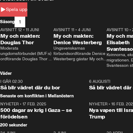
Spela upp
1
Säsong
AVSNITT 12
•
11 JUNI
26:27
AVSNITT 11
•
4 JUNI
23:40
AVSNITT 10
•
My och makten:
My och makten:
My och ma
Douglas Thor
Denice Westerberg
Elisabeth
Moderata 
Ungsvenskarnas 
Svantess
ungdomsförbundet (MUF:s) 
förbundsordförande Denice 
Kvinnorna, ek
ordförande Douglas Thor 
Westerberg gästar My och 
migrationen. E
gästar My och makten. I 
makten. I avsnittet 
Svantesson stäl
avsnittet diskuteras 
diskuteras migrationsfrågan 
när finansmini
Väder
tonårsutvisningarna och hur 
och hur SD ska locka 
Moderaterna ska locka 
kvinnliga väljare. 
I GÅR 02:30
1:06
6 AUGUSTI
väljare till valet i höst. 
Så blir vädret där du bor
Så blir vädret där
Senaste om konflikten i Mellanöstern
NYHETER
•
17 FEB. 2025
0:45
NYHETER
•
16 FEB. 20
500 dagar av krig i Gaza – se
Nya vapen till Isr
förödelsen
Trump
200 sekunder