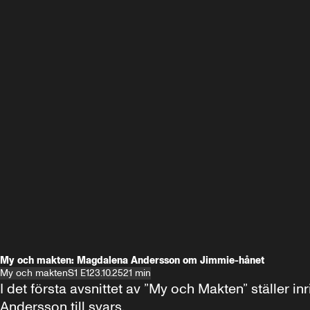
My och makten: Magdalena Andersson om Jimmie-hånet
My och makten
S1 E1
23.10.25
21 min
I det första avsnittet av ”My och Makten” ställe
Andersson till svars.