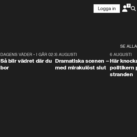
Logga in
SE ALLA
7
DAGENS VÄDER
•
I GÅR 02:30
1:06
6 AUGUSTI
0:42
6 AUGUSTI
Så blir vädret där du
Dramatiska scenen –
Här knock
bor
med mirakulöst slut
politikern 
stranden