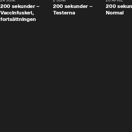
24 JUNI
5:00
2 JUNI
4:23
20 APRIL
200 sekunder –
200 sekunder –
200 sekun
Vaccinfusket,
Testerna
Normal
fortsättningen