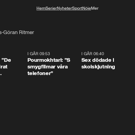
Hem
Serier
Nyheter
Sport
Nöje
Mer
Livsstil
s-Göran Ritmer
1:54
I GÅR 09:53
1:36
I GÅR 06:40
0:4
: ”De
Pourmokhtari: ”S
Sex dödade i
irat
smygfilmar våra
skolskjutning
telefoner”
ns”