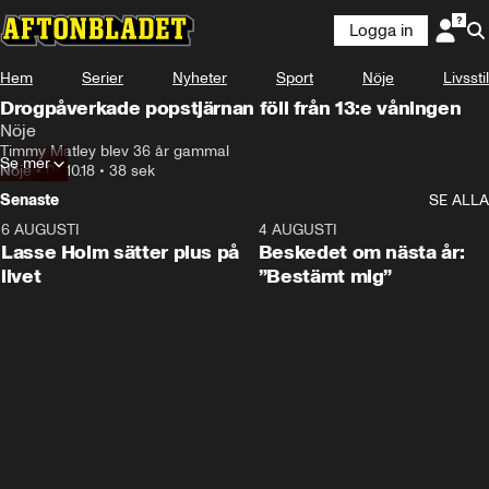
Logga in
Hem
Serier
Nyheter
Sport
Nöje
Livsstil
Drogpåverkade popstjärnan föll från 13:e våningen
Nöje
Timmy Matley blev 36 år gammal
Se mer
Nöje
•
04.10.18
•
38 sek
Senaste
SE ALLA
6 AUGUSTI
1:04
4 AUGUSTI
Lasse Holm sätter plus på
Beskedet om nästa år:
livet
”Bestämt mig”