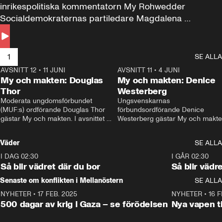
inrikespolitiska kommentatorn My Rohwedder 
Socialdemokraternas partiledare Magdalena 
Andersson till svars.
1
SE ALLA
AVSNITT 12
•
11 JUNI
26:27
AVSNITT 11
•
4 JUNI
2
My och makten: Douglas
My och makten: Denice
Thor
Westerberg
Moderata ungdomsförbundet 
Ungsvenskarnas 
(MUF:s) ordförande Douglas Thor 
förbundsordförande Denice 
gästar My och makten. I avsnittet 
Westerberg gästar My och makten.
diskuteras tonårsutvisningarna och 
avsnittet diskuteras migrationsfrå
hur Moderaterna ska locka väljare till 
och hur SD ska locka kvinnliga 
Väder
SE ALLA
valet i höst. 
väljare. 
I DAG 02:30
1:06
I GÅR 02:30
Så blir vädret där du bor
Så blir vädr
Senaste om konflikten i Mellanöstern
SE ALLA
NYHETER
•
17 FEB. 2025
0:45
NYHETER
•
16 F
500 dagar av krig i Gaza – se förödelsen
Nya vapen ti