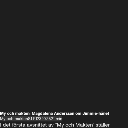
My och makten: Magdalena Andersson om Jimmie-hånet
My och makten
S1 E1
23.10.25
21 min
I det första avsnittet av ”My och Makten” ställer 