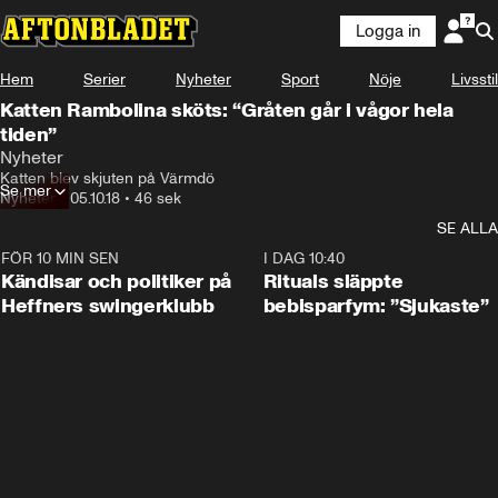
Logga in
Hem
Serier
Nyheter
Sport
Nöje
Livsstil
Katten Rambolina sköts: “Gråten går i vågor hela
tiden”
Nyheter
Katten blev skjuten på Värmdö
Se mer
Nyheter
•
05.10.18
•
46 sek
SE ALLA
FÖR 10 MIN SEN
0:55
I DAG 10:40
Kändisar och politiker på
Rituals släppte
Heffners swingerklubb
bebisparfym: ”Sjukaste”