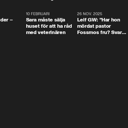
4:24
10 FEBRUARI
4:13
26 NOV. 2025
8:1
der –
Sara måste sälja
Leif GW: ”Har hon
huset för att ha råd
mördat pastor
med veterinären
Fossmos fru? Svar
nej.”