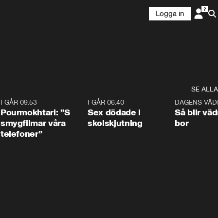
Logga in
SE ALLA
4
I GÅR 09:53
1:36
I GÅR 06:40
0:47
DAGENS VÄD
Pourmokhtari: ”S
Sex dödade i
Så blir väd
smygfilmar våra
skolskjutning
bor
telefoner”