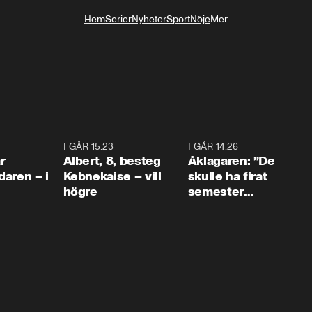
Hem
Serier
Nyheter
Sport
Nöje
Mer
Livsstil
0:45
I GÅR 15:23
0:54
I GÅR 14:26
1:5
r
Albert, 8, besteg
Åklagaren: ”De
aren – i
Kebnekaise – vill
skulle ha firat
högre
semester
tillsammans”