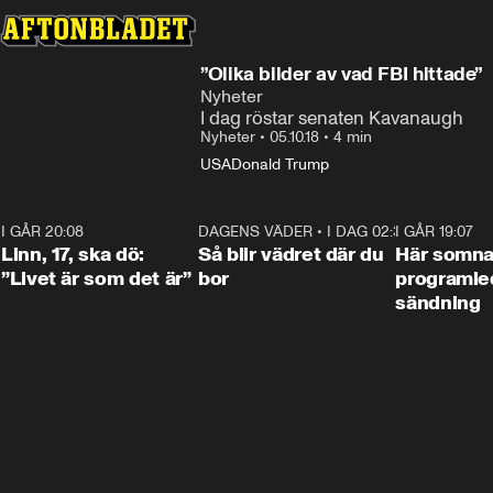
”Olika bilder av vad FBI hittade”
Nyheter
I dag röstar senaten Kavanaugh
Nyheter
•
05.10.18
•
4 min
USA
Donald Trump
I GÅR 20:08
4:36
DAGENS VÄDER
•
I DAG 02:30
1:06
I GÅR 19:07
Linn, 17, ska dö:
Så blir vädret där du
Här somna
”Livet är som det är”
bor
programled
sändning