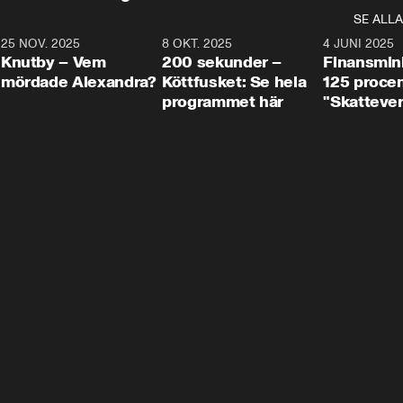
SE ALLA
3
25 NOV. 2025
31:05
8 OKT. 2025
4:29
4 JUNI 2025
Knutby – Vem
200 sekunder –
Finansmin
mördade Alexandra?
Köttfusket: Se hela
125 procent
programmet här
"Skattever
viktig uppg