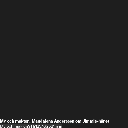
My och makten: Magdalena Andersson om Jimmie-hånet
My och makten
S1 E1
23.10.25
21 min