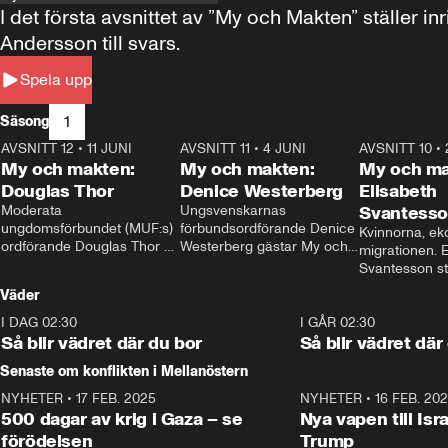
I det första avsnittet av ”My och Makten” ställe
Andersson till svars.
Spela upp
1
Säsong
AVSNITT 12
•
11 JUNI
26:27
AVSNITT 11
•
4 JUNI
23:40
AVSNITT 10
•
My och makten:
My och makten:
My och ma
Douglas Thor
Denice Westerberg
Elisabeth
Moderata 
Ungsvenskarnas 
Svantess
ungdomsförbundet (MUF:s) 
förbundsordförande Denice 
Kvinnorna, ek
ordförande Douglas Thor 
Westerberg gästar My och 
migrationen. E
gästar My och makten. I 
makten. I avsnittet 
Svantesson stäl
avsnittet diskuteras 
diskuteras migrationsfrågan 
när finansmini
Väder
tonårsutvisningarna och hur 
och hur SD ska locka 
Moderaterna ska locka 
kvinnliga väljare. 
I DAG 02:30
1:06
I GÅR 02:30
väljare till valet i höst. 
Så blir vädret där du bor
Så blir vädret där
Senaste om konflikten i Mellanöstern
NYHETER
•
17 FEB. 2025
0:45
NYHETER
•
16 FEB. 20
500 dagar av krig i Gaza – se
Nya vapen till Isr
förödelsen
Trump