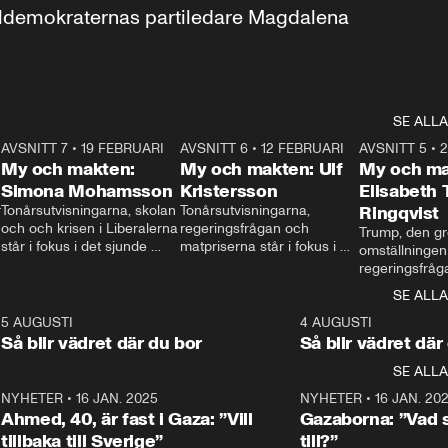
aldemokraternas partiledare Magdalena 
SE ALLA
7
AVSNITT 7
•
19 FEBRUARI
24:30
AVSNITT 6
•
12 FEBRUARI
27:30
AVSNITT 5
•
My och makten:
My och makten: Ulf
My och ma
Simona Mohamsson
Kristersson
Elisabeth
 
Tonårsutvisningarna, skolan 
Tonårsutvisningarna, 
Ringqvist
och och krisen i Liberalerna 
regeringsfrågan och 
Trump, den gr
står i fokus i det sjunde 
matpriserna står i fokus i 
omställningen
avsnittet av ”My och 
det sjätte avsnittet av ”My 
regeringsfråga
makten”. Se när 
och makten”. Se när 
centrum i det 
SE ALLA
Aftonbladets inrikespolitiska 
Aftonbladets inrikespolitiska 
avsnittet av ”
kommentator My 
kommentator My 
6
5 AUGUSTI
1:06
4 AUGUSTI
Makten”. Se nä
Rohwedder ställer 
Rohwedder ställer 
Så blir vädret där du bor
Så blir vädret där
Aftonbladets in
utbildnings- och 
statsminister Ulf Kristersson 
kommentator 
SE ALLA
integrationsminister Simona 
till svars.
Rohwedder stäl
Mohamsson till svars.
Centerpartiets
2
NYHETER
•
16 JAN. 2025
1:01
NYHETER
•
16 JAN. 20
Thand Ring till
Ahmed, 40, är fast i Gaza: ”Vill
Gazaborna: ”Vad s
tillbaka till Sverige”
till?”