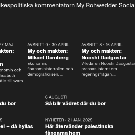
r inrikespolitiska kommentatorn My Rohwedder Soci
27 MAJ
3:51
AVSNITT 9
•
30 APRIL
24:00
AVSNITT 8
•
16 APRIL
25:1
kten:
My och makten:
My och makten:
Mikael Damberg
Nooshi Dadgostar
on
Ekonomin, 
V-ledaren Nooshi Dadgostar
finansministerrollen och 
pressas internt om 
onomin och 
demografikrisen. 
regeringsfrågan.

lisabeth 
Oppositionen ställs till svars 
I Aftonbladets 
ls till svars 
när Socialdemokraternas 
partiledarutfrågning ”My 
stern gästar 
Mikael Damberg gästar My 
och Makten” sätter hon ner 
My och Makten. 
och Makten. 
foten mot kritikerna:

1:06
6 AUGUSTI
1:0
– Vi ställer upp i val. Ska vi 
 du bor
Så blir vädret där du bor
vara med så sitter vi förstås 
25
1:22
NYHETER
•
21 JAN. 2025
0:5
ael – då hyllas
Här återvänder palestinska
fångarna hem