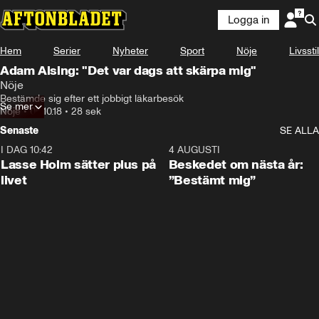
Logga in
Hem
Serier
Nyheter
Sport
Nöje
Livsstil
Adam Alsing: "Det var dags att skärpa mig"
Nöje
Bestämde sig efter ett jobbigt läkarbesök
Se mer
Nöje
•
05.10.18
•
28 sek
Senaste
SE ALLA
I DAG 10:42
1:04
4 AUGUSTI
Lasse Holm sätter plus på
Beskedet om nästa år:
livet
”Bestämt mig”