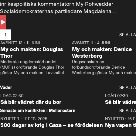
inrikespolitiska kommentatorn My Rohwedder 
Socialdemokraternas partiledare Magdalena 
Andersson till svars.
1
SE ALLA
AVSNITT 12
•
11 JUNI
26:27
AVSNITT 11
•
4 JUNI
2
My och makten: Douglas
My och makten: Denice
Thor
Westerberg
Moderata ungdomsförbundet 
Ungsvenskarnas 
(MUF:s) ordförande Douglas Thor 
förbundsordförande Denice 
gästar My och makten. I avsnittet 
Westerberg gästar My och makten.
diskuteras tonårsutvisningarna och 
avsnittet diskuteras migrationsfrå
hur Moderaterna ska locka väljare till 
och hur SD ska locka kvinnliga 
Väder
SE ALLA
valet i höst. 
väljare. 
I DAG 02:30
1:06
I GÅR 02:30
Så blir vädret där du bor
Så blir vädr
Senaste om konflikten i Mellanöstern
SE ALLA
NYHETER
•
17 FEB. 2025
0:45
NYHETER
•
16 F
500 dagar av krig i Gaza – se förödelsen
Nya vapen ti