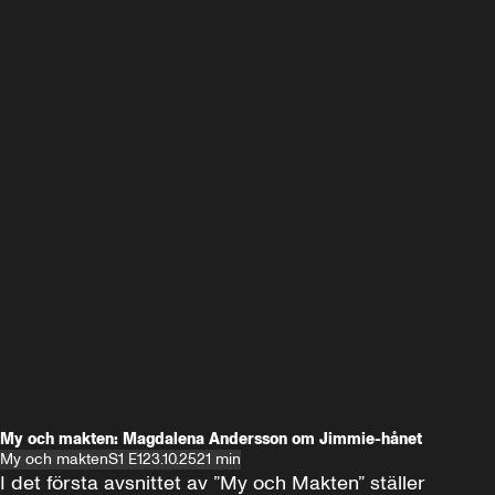
My och makten: Magdalena Andersson om Jimmie-hånet
My och makten
S1 E1
23.10.25
21 min
I det första avsnittet av ”My och Makten” ställer 