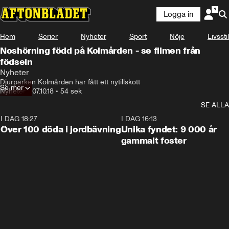
Logga in
Hem
Serier
Nyheter
Sport
Nöje
Livsstil
Noshörning född på Kolmården - se filmen från
födseln
Nyheter
Djurparken Kolmården har fått ett nytillskott
Se mer
Nyheter
•
07.10.18
•
54 sek
SE ALLA
I DAG 18:27
0:31
I DAG 16:13
Över 100 döda i jordbävning
Unika fyndet: 9 000 år
gammalt foster