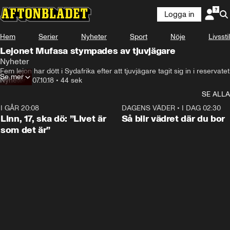
Logga in
Hem
Serier
Nyheter
Sport
Nöje
Livsstil
Lejonet Mufasa stympades av tjuvjägare
Nyheter
Fem lejon har dött i Sydafrika efter att tjuvjägare tagit sig in i reservatet
Se mer
Nyheter
•
07.10.18
•
44 sek
SE ALLA
I GÅR 20:08
4:38
DAGENS VÄDER
•
I DAG 02:30
Linn, 17, ska dö: ”Livet är
Så blir vädret där du bor
som det är”