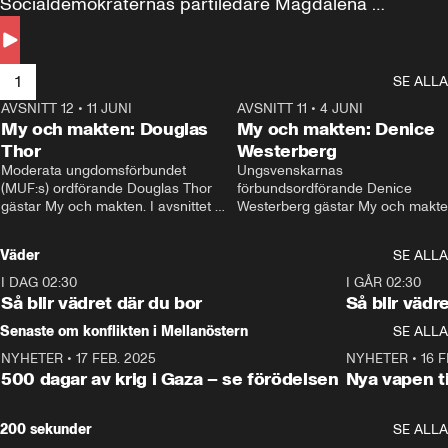
Socialdemokraternas partiledare Magdalena 
Andersson till svars.
1
SE ALLA
AVSNITT 12
•
11 JUNI
26:27
AVSNITT 11
•
4 JUNI
2
My och makten: Douglas
My och makten: Denice
Thor
Westerberg
Moderata ungdomsförbundet 
Ungsvenskarnas 
(MUF:s) ordförande Douglas Thor 
förbundsordförande Denice 
gästar My och makten. I avsnittet 
Westerberg gästar My och makten.
diskuteras tonårsutvisningarna och 
avsnittet diskuteras migrationsfrå
hur Moderaterna ska locka väljare till 
och hur SD ska locka kvinnliga 
Väder
SE ALLA
valet i höst. 
väljare. 
I DAG 02:30
1:06
I GÅR 02:30
Så blir vädret där du bor
Så blir vädr
Senaste om konflikten i Mellanöstern
SE ALLA
NYHETER
•
17 FEB. 2025
0:45
NYHETER
•
16 F
500 dagar av krig i Gaza – se förödelsen
Nya vapen ti
200 sekunder
SE ALLA