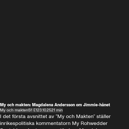
My och makten: Magdalena Andersson om Jimmie-hånet
My och makten
S1 E1
23.10.25
21 min
I det första avsnittet av ”My och Makten” ställer 
inrikespolitiska kommentatorn My Rohwedder 