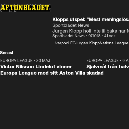
Klopps utspel: ”Mest meningslösa
Sportbladet News
Jürgen Klopp höll inte tillbaka när
Sportbladet News
•
07.10.18
•
41 sek
Liverpool FC
Jürgen Klopp
Nations League i
Senast
EUROPA LEAGUE
•
20 MAJ
1:32
EUROPA LEAGUE
•
9 A
Victor Nilsson Lindelöf vinner
Självmål från hal
Europa League med sitt Aston Villa
skadad