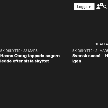
Logga in
SE ALLA
9
SKIDSKYTTE
•
22 MARS
0:55
SKIDSKYTTE
•
21 MAR
Hanna Öberg tappade segern –
Svensk succé – 
ledde efter sista skyttet
igen