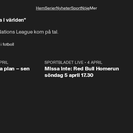
Hem
Serier
Nyheter
Sport
Nöje
Mer
Livsstil
 i världen”
 Nations League kom på tal.
 fotboll
PRIL
1:03
SPORTBLADET LIVE
•
4 APRIL
1:0
va plan – sen
Missa inte: Red Bull Homerun
söndag 5 april 17.30