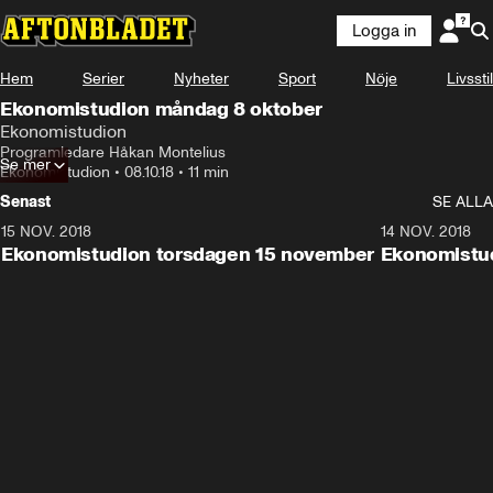
Logga in
Hem
Serier
Nyheter
Sport
Nöje
Livsstil
Ekonomistudion måndag 8 oktober
Ekonomistudion
Programledare Håkan Montelius
Se mer
Ekonomistudion
•
08.10.18
•
11 min
Senast
SE ALLA
15 NOV. 2018
10:48
14 NOV. 2018
Ekonomistudion torsdagen 15 november
Ekonomistu