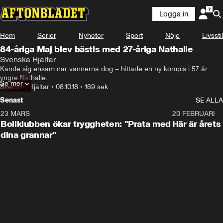
Logga in
Hem
Serier
Nyheter
Sport
Nöje
Livsstil
84-åriga Maj blev bästis med 27-åriga Nathalie
Svenska Hjältar
Kände sig ensam när vännerna dog – hittade en ny kompis i 57 år 
yngre Nathalie.
Se mer
Svenska Hjältar
•
08.10.18
•
169 sek
Senast
SE ALLA
23 MARS
1:27
20 FEBRUARI
Bollklubben ökar tryggheten: "Prata med
Här är årets
dina grannar"