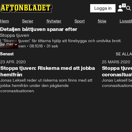
Logga in
Hem
Serier
Nyheter
Sport
Nöje
Livsstil
Detaljen båttjuven spanar efter
Stoppa tjuven
I ”Stoppa tjuven” får tittarna hjälp att förebygga och undvika brott.
Se mer
Stoppa tjuven
•
08.10.18
•
31 sek
Senast
SE ALLA
23 APR. 2020
5:37
25 MARS 2020
Stoppa tjuven: Riskerna med att jobba
Stoppa tjuve
hemifrån
coronasitua
Jonas Leksell reder ut riskerna som finns med att 
Jonas Leksell ber
jobba hemifrån under den pågående 
coronasituationen
coronasituationen.