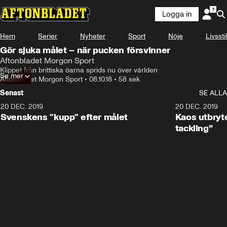
Logga in
Hem
Serier
Nyheter
Sport
Nöje
Livsstil
Gör sjuka målet – när pucken försvinner
Aftonbladet Morgon Sport
Klippet från brittiska öarna sprids nu över världen
Se mer
Aftonbladet Morgon Sport
•
08.10.18
•
58 sek
Senast
SE ALLA
20 DEC. 2019
0:44
20 DEC. 2019
Svenskens "kupp" efter målet
Kaos utbryte
tackling”