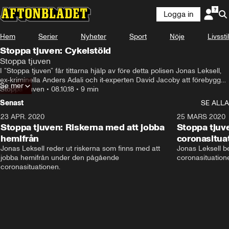
Logga in
Hem
Serier
Nyheter
Sport
Nöje
Livsstil
Stoppa tjuven: Cykelstöld
Stoppa tjuven
I ”Stoppa tjuven” får tittarna hjälp av före detta polisen Jonas Leksell, 
ex-kriminella Anders Adali och it-experten David Jacoby att förebygga 
Se mer
och undvika brott.
Stoppa tjuven
•
08.10.18
•
9 min
Senast
SE ALLA
23 APR. 2020
5:37
25 MARS 2020
Stoppa tjuven: Riskerna med att jobba
Stoppa tjuve
hemifrån
coronasitua
Jonas Leksell reder ut riskerna som finns med att 
Jonas Leksell ber
jobba hemifrån under den pågående 
coronasituationen
coronasituationen.