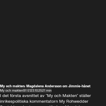
My och makten: Magdalena Andersson om Jimmie-hånet
My och makten
S1 E1
23.10.25
21 min
I det första avsnittet av ”My och Makten” ställer 
inrikespolitiska kommentatorn My Rohwedder 