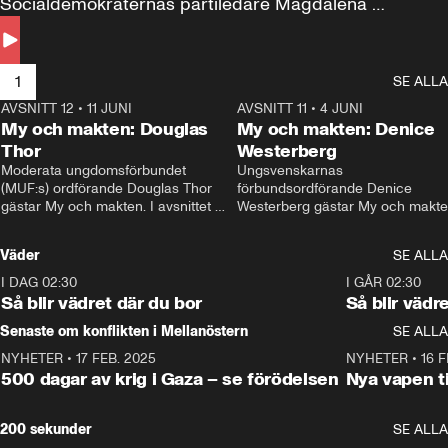
Socialdemokraternas partiledare Magdalena 
Andersson till svars.
1
SE ALLA
AVSNITT 12
•
11 JUNI
26:27
AVSNITT 11
•
4 JUNI
2
My och makten: Douglas
My och makten: Denice
Thor
Westerberg
Moderata ungdomsförbundet 
Ungsvenskarnas 
(MUF:s) ordförande Douglas Thor 
förbundsordförande Denice 
gästar My och makten. I avsnittet 
Westerberg gästar My och makten.
diskuteras tonårsutvisningarna och 
avsnittet diskuteras migrationsfrå
hur Moderaterna ska locka väljare till 
och hur SD ska locka kvinnliga 
Väder
SE ALLA
valet i höst. 
väljare. 
I DAG 02:30
1:06
I GÅR 02:30
Så blir vädret där du bor
Så blir vädr
Senaste om konflikten i Mellanöstern
SE ALLA
NYHETER
•
17 FEB. 2025
0:45
NYHETER
•
16 F
500 dagar av krig i Gaza – se förödelsen
Nya vapen ti
200 sekunder
SE ALLA