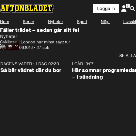
Logga in
Hem
Serier
Nyheter
Sport
Nöje
Livsstil
Fäller trädet – sedan går allt fel
Nyheter
Cyklisten i London har minst sagt tur
Se mer
Nyheter
•
08.10.18
•
27 sek
SE ALLA
DAGENS VÄDER
•
I DAG 02:30
1:06
I GÅR 19:07
Så blir vädret där du bor
Här somnar programleda
– i sändning