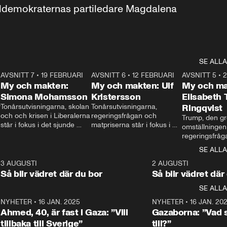
aldemokraternas partiledare Magdalena 
SE ALLA
7
AVSNITT 7
•
19 FEBRUARI
24:30
AVSNITT 6
•
12 FEBRUARI
27:30
AVSNITT 5
•
My och makten:
My och makten: Ulf
My och ma
Simona Mohamsson
Kristersson
Elisabeth
 
Tonårsutvisningarna, skolan 
Tonårsutvisningarna, 
Ringqvist
och och krisen i Liberalerna 
regeringsfrågan och 
Trump, den gr
står i fokus i det sjunde 
matpriserna står i fokus i 
omställningen
avsnittet av ”My och 
det sjätte avsnittet av ”My 
regeringsfråga
makten”. Se när 
och makten”. Se när 
centrum i det 
SE ALLA
Aftonbladets inrikespolitiska 
Aftonbladets inrikespolitiska 
avsnittet av ”
kommentator My 
kommentator My 
6
3 AUGUSTI
1:06
2 AUGUSTI
Makten”. Se nä
Rohwedder ställer 
Rohwedder ställer 
Så blir vädret där du bor
Så blir vädret där
Aftonbladets in
utbildnings- och 
statsminister Ulf Kristersson 
kommentator 
SE ALLA
integrationsminister Simona 
till svars.
Rohwedder stäl
Mohamsson till svars.
Centerpartiets
2
NYHETER
•
16 JAN. 2025
1:01
NYHETER
•
16 JAN. 20
Thand Ring till
Ahmed, 40, är fast i Gaza: ”Vill
Gazaborna: ”Vad s
tillbaka till Sverige”
till?”