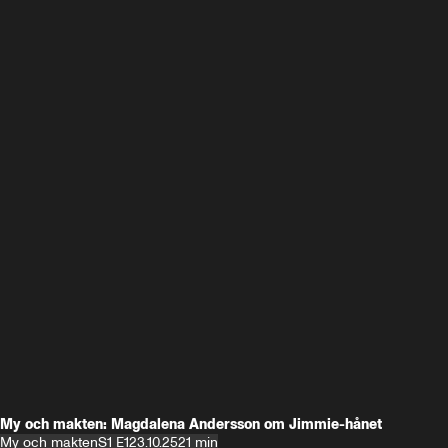
My och makten: Magdalena Andersson om Jimmie-hånet
My och makten
S1 E1
23.10.25
21 min