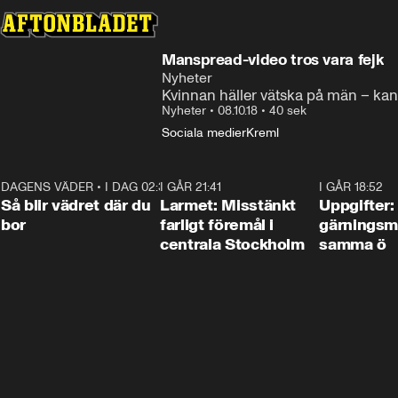
Manspread-video tros vara fejk
Nyheter
Kvinnan häller vätska på män – ka
Nyheter
•
08.10.18
•
40 sek
Sociala medier
Kreml
DAGENS VÄDER
•
I DAG 02:30
1:06
I GÅR 21:41
0:35
I GÅR 18:52
Så blir vädret där du
Larmet: Misstänkt
Uppgifter:
bor
farligt föremål i
gärningsm
centrala Stockholm
samma ö