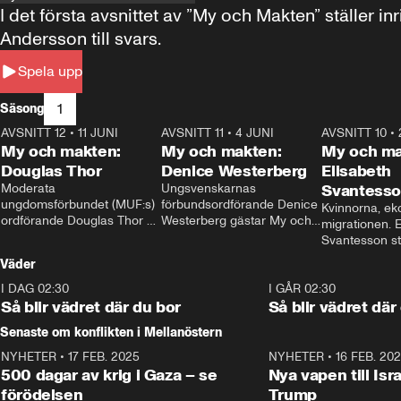
I det första avsnittet av ”My och Makten” ställe
Andersson till svars.
Spela upp
1
Säsong
AVSNITT 12
•
11 JUNI
26:27
AVSNITT 11
•
4 JUNI
23:40
AVSNITT 10
•
My och makten:
My och makten:
My och ma
Douglas Thor
Denice Westerberg
Elisabeth
Moderata 
Ungsvenskarnas 
Svantess
ungdomsförbundet (MUF:s) 
förbundsordförande Denice 
Kvinnorna, ek
ordförande Douglas Thor 
Westerberg gästar My och 
migrationen. E
gästar My och makten. I 
makten. I avsnittet 
Svantesson stäl
avsnittet diskuteras 
diskuteras migrationsfrågan 
när finansmini
Väder
tonårsutvisningarna och hur 
och hur SD ska locka 
Moderaterna ska locka 
kvinnliga väljare. 
I DAG 02:30
1:06
I GÅR 02:30
väljare till valet i höst. 
Så blir vädret där du bor
Så blir vädret där
Senaste om konflikten i Mellanöstern
NYHETER
•
17 FEB. 2025
0:45
NYHETER
•
16 FEB. 20
500 dagar av krig i Gaza – se
Nya vapen till Isr
förödelsen
Trump