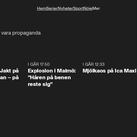
Hem
Serier
Nyheter
Sport
Nöje
Mer
Livsstil
n vara propaganda
0:33
I GÅR 17:50
1:10
I GÅR 12:33
0:2
 Jakt på
Explosion i Malmö:
Mjölkaos på Ica Maxi
an – på
”Håren på benen
reste sig”