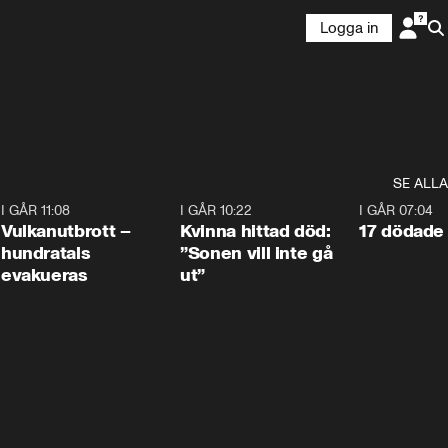
Logga in
SE ALLA
4
I GÅR 11:08
0:27
I GÅR 10:22
1:12
I GÅR 07:04
Vulkanutbrott –
Kvinna hittad död:
17 dödade 
hundratals
”Sonen vill inte gå
evakueras
ut”