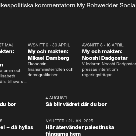
r inrikespolitiska kommentatorn My Rohwedder Soci
27 MAJ
3:51
AVSNITT 9
•
30 APRIL
24:00
AVSNITT 8
•
16 APRIL
25:1
kten:
My och makten:
My och makten:
Mikael Damberg
Nooshi Dadgostar
on
Ekonomin, 
V-ledaren Nooshi Dadgostar
finansministerrollen och 
pressas internt om 
onomin och 
demografikrisen. 
regeringsfrågan.

lisabeth 
Oppositionen ställs till svars 
I Aftonbladets 
ls till svars 
när Socialdemokraternas 
partiledarutfrågning ”My 
stern gästar 
Mikael Damberg gästar My 
och Makten” sätter hon ner 
My och Makten. 
och Makten. 
foten mot kritikerna:

1:06
4 AUGUSTI
1:0
– Vi ställer upp i val. Ska vi 
 du bor
Så blir vädret där du bor
vara med så sitter vi förstås 
25
1:22
NYHETER
•
21 JAN. 2025
0:5
ael – då hyllas
Här återvänder palestinska
fångarna hem