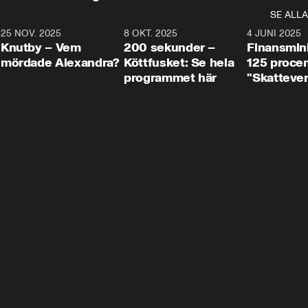
SE ALLA
3
25 NOV. 2025
31:05
8 OKT. 2025
4:29
4 JUNI 2025
Knutby – Vem
200 sekunder –
Finansmin
mördade Alexandra?
Köttfusket: Se hela
125 procent
programmet här
"Skattever
viktig uppg