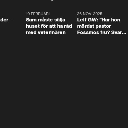
4:24
10 FEBRUARI
4:13
26 NOV. 2025
8:1
der –
Sara måste sälja
Leif GW: ”Har hon
huset för att ha råd
mördat pastor
med veterinären
Fossmos fru? Svar
nej.”