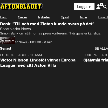
Logga in
Hem
Serier
Nyheter
Sport
Nöje
Livsstil
Bank: ”Till och med Zlatan kunde svara på det”
Sportbladet News
Simon Bank om stjärnornas presskonferens: ”Två ganska känsliga 
personer”
Se mer
Sportbladet News
•
08.10.18
•
3 min
Senast
SE ALLA
EUROPA LEAGUE
•
20 MAJ
1:32
EUROPA LEAG
Victor Nilsson Lindelöf vinner Europa
Självmål frå
League med sitt Aston Villa